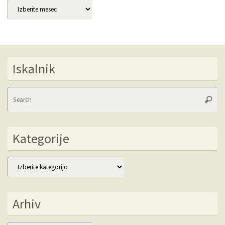
Arhivi
Iskalnik
Se
Searc
fo
Kategorije
Kategorije
Arhiv