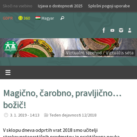
Skip
Skoči na vsebino
Izjava o dostopnosti 2025
Splošni pogoji uporabe
to
Search
content
GDPR
360
Magyar
Search
for:
Magično, čarobno, pravljično…
božič!
3. 1. 2019 - 14:13
Teden dejavnosti 12/2018
V sklopu dneva odprtih vrat 2018 smo učitelji
strokovnoteoretičnih predmetov in praktičnega pouka