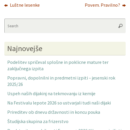
Luštne lesenke
Povem. Pravilno?
Se
Searc
fo
Najnovejše
Podelitev spričeval splošne in poklicne mature ter
zaključnega izpita
Popravni, dopolnilni in predmetni izpiti – jesenski rok
2025/26
Uspeh naših dijakinj na tekmovanju iz kemije
Na Festivalu lepote 2026 so ustvarjali tudi naši dijaki
Prireditev ob dnevu državnosti in koncu pouka
Študijska skupina za frizerstvo