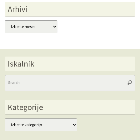
Arhivi
Arhivi
Iskalnik
Se
Searc
fo
Kategorije
Kategorije