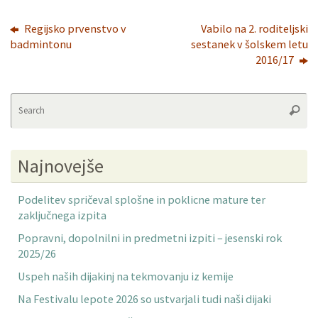
Regijsko prvenstvo v
Vabilo na 2. roditeljski
badmintonu
sestanek v šolskem letu
2016/17
Se
Searc
fo
Najnovejše
Podelitev spričeval splošne in poklicne mature ter
zaključnega izpita
Popravni, dopolnilni in predmetni izpiti – jesenski rok
2025/26
Uspeh naših dijakinj na tekmovanju iz kemije
Na Festivalu lepote 2026 so ustvarjali tudi naši dijaki