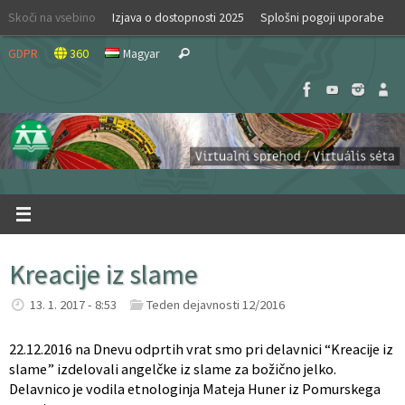
Skip
Skoči na vsebino
Izjava o dostopnosti 2025
Splošni pogoji uporabe
to
Search
content
GDPR
360
Magyar
Search
for:
Kreacije iz slame
13. 1. 2017 - 8:53
Teden dejavnosti 12/2016
22.12.2016 na Dnevu odprtih vrat smo pri delavnici “Kreacije iz
slame” izdelovali angelčke iz slame za božično jelko.
Delavnico je vodila etnologinja Mateja Huner iz Pomurskega