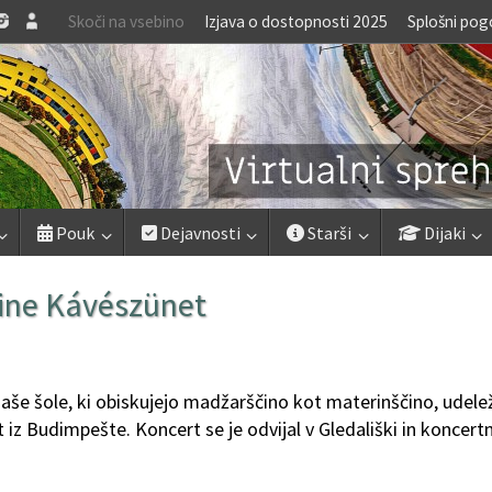
Skoči na vsebino
Izjava o dostopnosti 2025
Splošni pog
Pouk
Dejavnosti
Starši
Dijaki
ine Kávészünet
 naše šole, ki obiskujejo madžarščino kot materinščino, udelež
z Budimpešte. Koncert se je odvijal v Gledališki in koncertn