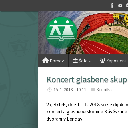
Skip
to
content
Skip
Domov
Šola
Zaposleni
to
content
Koncert glasbene skup
15. 1. 2018 - 10:11
Kronika
V četrtek, dne 11. 1. 2018 so se dijaki
koncerta glasbene skupine Kávészünet i
dvorani v Lendavi.