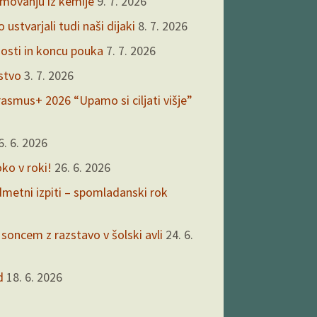
kmovanju iz kemije
9. 7. 2026
ustvarjali tudi naši dijaki
8. 7. 2026
nosti in koncu pouka
7. 7. 2026
rstvo
3. 7. 2026
asmus+ 2026 “Upamo si ciljati višje”
6. 6. 2026
oko v roki!
26. 6. 2026
edmetni izpiti – spomladanski rok
 soncem z razstavo v šolski avli
24. 6.
d
18. 6. 2026