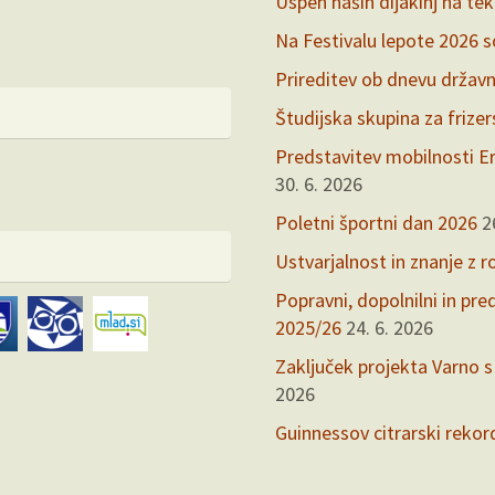
Uspeh naših dijakinj na te
Na Festivalu lepote 2026 so 
Prireditev ob dnevu držav
Študijska skupina za frize
Predstavitev mobilnosti Er
30. 6. 2026
Poletni športni dan 2026
2
Ustvarjalnost in znanje z r
Popravni, dopolnilni in pr
2025/26
24. 6. 2026
Zaključek projekta Varno s
2026
Guinnessov citrarski rekor