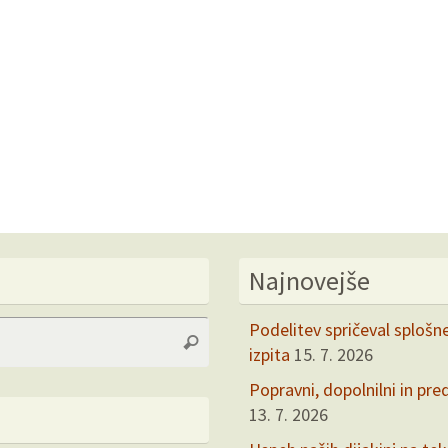
Najnovejše
Search
Podelitev spričeval splošn
Search
for:
izpita
15. 7. 2026
Popravni, dopolnilni in pre
13. 7. 2026