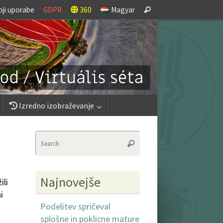
Search
oji uporabe
GDPR
360
Magyar
Search
for:
Izredno izobraževanje
Search
Search
for:
Najnovejše
ili
i
Podelitev spričeval
splošne in poklicne mature