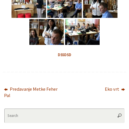
DSSDSD
Predavanje Metke Feher
Eko vrt
Pal
Se
Searc
fo