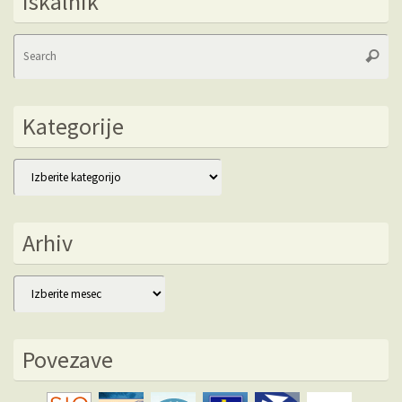
Iskalnik
Se
Searc
fo
Kategorije
Kategorije
Arhiv
Arhiv
Povezave