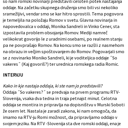
so nam romski novinarji predstavili celoten potek nastajanja
oddaje. Na začetku skupnega druženja smo bili vsi nekoliko
sramežljivi, vendar smo se kar hitro sprostili. Tema pogovora
je temeljila na položaju Romov v svetu. Glavna novinarja in
napovedovalca v oddaji, Monika Sandreli in Vinko Cener, sta
izpostavila problem obsojanja Romov. Mediji namreč
velikokrat govorijo le z uradnimi osebami, po realnem stanju
pa ne povprašajo Romov. Na koncu smo se razšli z nasmehom
na obrazu in večjim spoštovanjem do Romov. Pogovarjali smo
se z novinarko Moniko Sandreli, ki je voditeljica oddaje ˝So
vakeres˝ (Kaj govoriš?) ter urednica romskega radia Romic.
INTERVJU
Kako in kje nastaja oddaja, ki ste nam jo predstavili?
Oddaja ˝So vakeres?˝ se predvaja na prvem programu RTV-
Slovenija, vsaka dva tedna in traja petnajst minut. Celotna
oddaja se montira in pripravlja na dopisništvu v Murski Soboti
že osem let. Nastala je zaradi zakona, ki nam omogoča, da
imamo na RTV-ju Romi možnost, da pripravljamo oddajo v
svojem jeziku. Na RTV -Slovenija sta dve romski oddaji, ena je