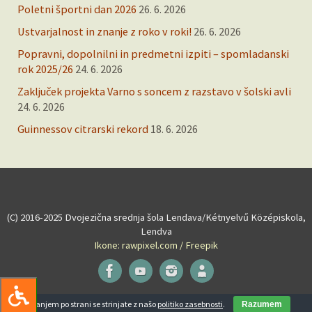
Poletni športni dan 2026
26. 6. 2026
Ustvarjalnost in znanje z roko v roki!
26. 6. 2026
Popravni, dopolnilni in predmetni izpiti – spomladanski
rok 2025/26
24. 6. 2026
Zaključek projekta Varno s soncem z razstavo v šolski avli
24. 6. 2026
Guinnessov citrarski rekord
18. 6. 2026
(C) 2016-2025 Dvojezična srednja šola Lendava/Kétnyelvű Középiskola,
Lendva
Ikone: rawpixel.com / Freepik
Powered by
Tempera
&
WordPress.
Z brskanjem po strani se strinjate z našo
politiko zasebnosti
.
Razumem