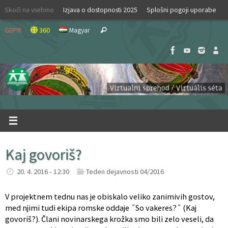
Skip
Skoči na vsebino
Izjava o dostopnosti 2025
Splošni pogoji uporabe
to
Search
content
GDPR
360
Magyar
Search
for:
Kaj govoriš?
20. 4. 2016 - 12:30
Teden dejavnosti 04/2016
V projektnem tednu nas je obiskalo veliko zanimivih gostov,
med njimi tudi ekipa romske oddaje ˝So vakeres?˝ (Kaj
govoriš?). Člani novinarskega krožka smo bili zelo veseli, da