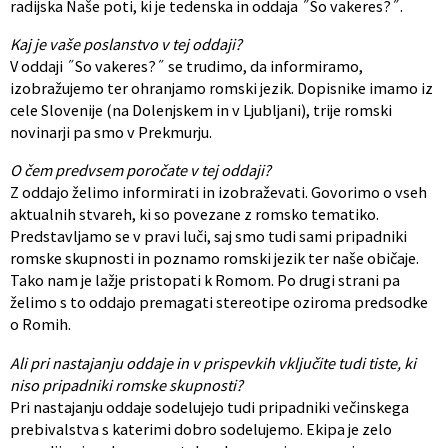
radijska Naše poti, ki je tedenska in oddaja ˝So vakeres?˝.
Kaj je vaše poslanstvo v tej oddaji?
V oddaji ˝So vakeres?˝ se trudimo, da informiramo,
izobražujemo ter ohranjamo romski jezik. Dopisnike imamo iz
cele Slovenije (na Dolenjskem in v Ljubljani), trije romski
novinarji pa smo v Prekmurju.
O čem predvsem poročate v tej oddaji?
Z oddajo želimo informirati in izobraževati. Govorimo o vseh
aktualnih stvareh, ki so povezane z romsko tematiko.
Predstavljamo se v pravi luči, saj smo tudi sami pripadniki
romske skupnosti in poznamo romski jezik ter naše običaje.
Tako nam je lažje pristopati k Romom. Po drugi strani pa
želimo s to oddajo premagati stereotipe oziroma predsodke
o Romih.
Ali pri nastajanju oddaje in v prispevkih vključite tudi tiste, ki
niso pripadniki romske skupnosti?
Pri nastajanju oddaje sodelujejo tudi pripadniki večinskega
prebivalstva s katerimi dobro sodelujemo. Ekipa je zelo