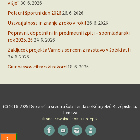
višje”
30. 6. 2026
Poletni športni dan 2026
26. 6. 2026
Ustvarjalnost in znanje z roko v roki!
26. 6. 2026
Popravni, dopolnilni in predmetni izpiti – spomladanski
rok 2025/26
24. 6. 2026
Zaključek projekta Varno s soncem z razstavo v šolski avli
24. 6. 2026
Guinnessov citrarski rekord
18. 6. 2026
(C) 2016-2025 Dvojezična srednja šola Lendava/Kétnyelvű Középiskola,
Lendva
Ikone: rawpixel.com / Freepik