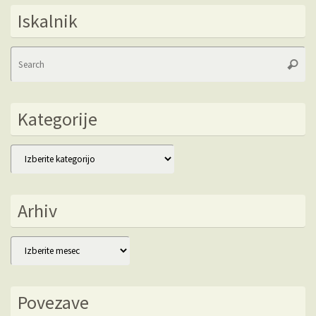
Iskalnik
Se
Searc
fo
Kategorije
Kategorije
Arhiv
Arhiv
Povezave