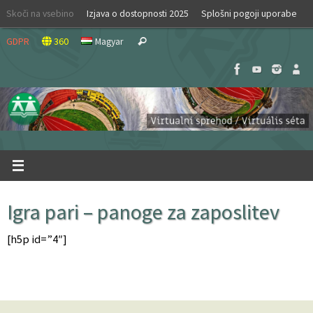
Skip
Skoči na vsebino
Izjava o dostopnosti 2025
Splošni pogoji uporabe
to
Search
content
GDPR
360
Magyar
Search
for:
Igra pari – panoge za zaposlitev
[h5p id=”4″]