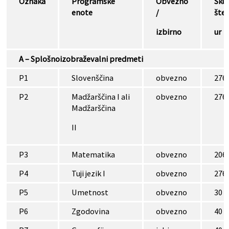
Oznaka
Programske
Obvezno
Sku
enote
/
štev
izbirno
ur
A – Splošnoizobraževalni predmeti
P1
Slovenščina
obvezno
276
P2
Madžarščina I ali
obvezno
276
Madžarščina
II
P3
Matematika
obvezno
206
P4
Tuji jezik I
obvezno
276
P5
Umetnost
obvezno
30
P6
Zgodovina
obvezno
40