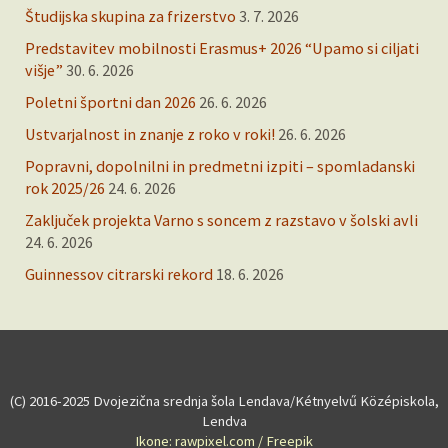
Študijska skupina za frizerstvo
3. 7. 2026
Predstavitev mobilnosti Erasmus+ 2026 “Upamo si ciljati
višje”
30. 6. 2026
Poletni športni dan 2026
26. 6. 2026
Ustvarjalnost in znanje z roko v roki!
26. 6. 2026
Popravni, dopolnilni in predmetni izpiti – spomladanski
rok 2025/26
24. 6. 2026
Zaključek projekta Varno s soncem z razstavo v šolski avli
24. 6. 2026
Guinnessov citrarski rekord
18. 6. 2026
(C) 2016-2025 Dvojezična srednja šola Lendava/Kétnyelvű Középiskola,
Lendva
Ikone: rawpixel.com / Freepik