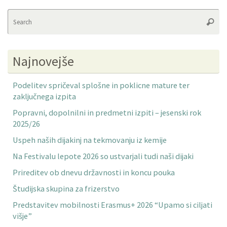
Se
Searc
fo
Najnovejše
Podelitev spričeval splošne in poklicne mature ter
zaključnega izpita
Popravni, dopolnilni in predmetni izpiti – jesenski rok
2025/26
Uspeh naših dijakinj na tekmovanju iz kemije
Na Festivalu lepote 2026 so ustvarjali tudi naši dijaki
Prireditev ob dnevu državnosti in koncu pouka
Študijska skupina za frizerstvo
Predstavitev mobilnosti Erasmus+ 2026 “Upamo si ciljati
višje”