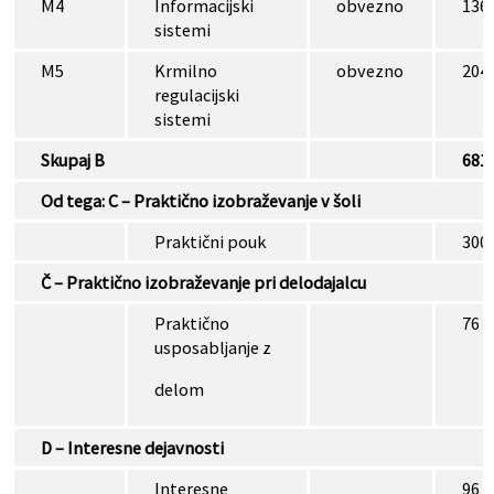
M4
Informacijski
obvezno
136
sistemi
M5
Krmilno
obvezno
204
regulacijski
sistemi
Skupaj B
681
Od tega: C – Praktično izobraževanje v šoli
Praktični pouk
300
Č – Praktično izobraževanje pri delodajalcu
Praktično
76
usposabljanje z
delom
D – Interesne dejavnosti
Interesne
96