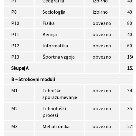
P7
Geografija
izbirno
40
P8
Sociologija
izbirno
40
P10
Fizika
obvezno
80
P11
Kemija
obvezno
40
P12
Informatika
obvezno
60
P13
Športna vzgoja
obvezno
150
Skupaj A
151
B – Strokovni moduli
M1
Tehniško
obvezno
34
sporazumevanje
M2
Tehnološki
obvezno
35
procesi
M3
Mehatronika
obvezno
272