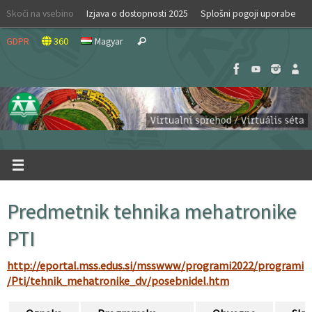
Skip
Skoči na vsebino
Izjava o dostopnosti 2025
Splošni pogoji uporabe
to
Search
content
GDPR
360
Magyar
Search
for:
Predmetnik tehnika mehatronike
PTI
http://eportal.mss.edus.si/msswww/programi2022/programi
/Pti/tehnik_mehatronike_dv/posebnidel.htm