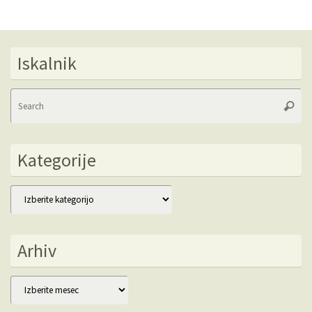
Iskalnik
Se
Searc
fo
Kategorije
Kategorije
Arhiv
Arhiv