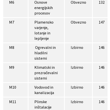
M6
Osnove
Obvezno
132
energijskih
procesov
M7
Plamensko
Obvezno
147
varjenje,
lotanje in
lepljenje
M8
Ogrevalni in
Izbirno
146
hladilni
sistemi
M9
Klimatski in
Izbirno
146
prezračevalni
sistemi
M10
Vodovod in
Izbirno
146
kanalizacija
M11
Plinske
Izbirno
146
inštalacije