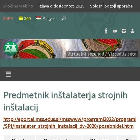
Skip
Skoči na vsebino
Izjava o dostopnosti 2025
Splošni pogoji uporabe
to
Search
content
GDPR
360
Magyar
Search
for:
Predmetnik inštalaterja strojnih
inštalacij
http://eportal.mss.edus.si/msswww/programi2022/programi
/SPI/instalater_strojnih_instalacij_dv-2020/posebnidel.htm