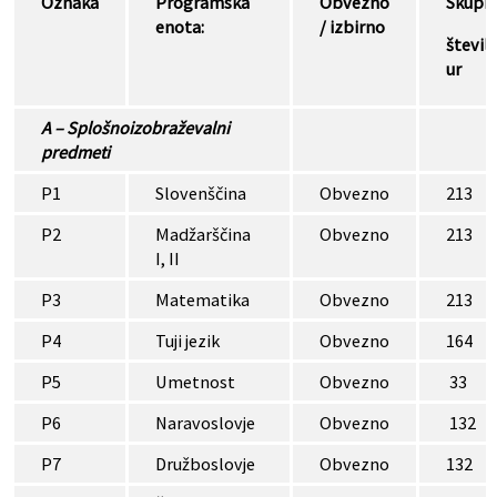
Oznaka
Programska
Obvezno
Skupn
enota:
/ izbirno
števil
ur
A – Splošnoizobraževalni
predmeti
P1
Slovenščina
Obvezno
213
P2
Madžarščina
Obvezno
213
I, II
P3
Matematika
Obvezno
213
P4
Tuji jezik
Obvezno
164
P5
Umetnost
Obvezno
33
P6
Naravoslovje
Obvezno
132
P7
Družboslovje
Obvezno
132