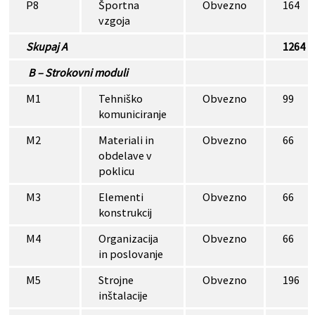
P8
Športna
Obvezno
164
vzgoja
Skupaj A
1264
B – Strokovni moduli
M1
Tehniško
Obvezno
99
komuniciranje
M2
Materiali in
Obvezno
66
obdelave v
poklicu
M3
Elementi
Obvezno
66
konstrukcij
M4
Organizacija
Obvezno
66
in poslovanje
M5
Strojne
Obvezno
196
inštalacije