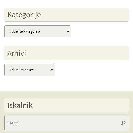
Kategorije
Kategorije
Arhivi
Arhivi
Iskalnik
Se
Searc
fo