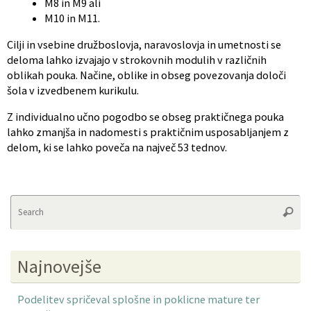
M8 in M9 ali
M10 in M11.
Cilji in vsebine družboslovja, naravoslovja in umetnosti se
deloma lahko izvajajo v strokovnih modulih v različnih
oblikah pouka. Načine, oblike in obseg povezovanja določi
šola v izvedbenem kurikulu.
Z individualno učno pogodbo se obseg praktičnega pouka
lahko zmanjša in nadomesti s praktičnim usposabljanjem z
delom, ki se lahko poveča na največ 53 tednov.
Se
Searc
fo
Najnovejše
Podelitev spričeval splošne in poklicne mature ter