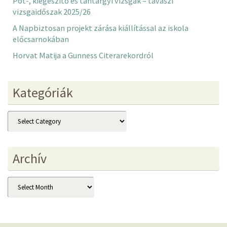
Pót-, kiegészítő és tantárgyi vizsgák – tavaszi
vizsgaidőszak 2025/26
A Napbiztosan projekt zárása kiállítással az iskola
előcsarnokában
Horvat Matija a Gunness Citerarekordról
Kategóriák
Kategóriák
Archív
Archív