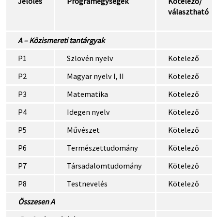
Jelölés
Programegységek
Kötelező/
választható
A – Közismereti tantárgyak
P1
Szlovén nyelv
Kötelező
P2
Magyar nyelv I, II
Kötelező
P3
Matematika
Kötelező
P4
Idegen nyelv
Kötelező
P5
Művészet
Kötelező
P6
Természettudomány
Kötelező
P7
Társadalomtudomány
Kötelező
P8
Testnevelés
Kötelező
Összesen A