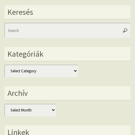
Keresés
Se
Searc
fo
Kategóriák
Kategóriák
Archív
Archív
Linkek