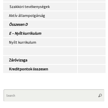
Szakköri tevékenységek
Aktív állampolgárság
Összesen D
E – Nyílt kurrikulum
Nyílt kurrikulum
Záróvizsga
Kreditpontok összesen
Se
Searc
fo