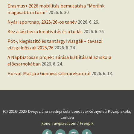
Erasmus+ 2026 mobilitás bemutatása “Merünk
magasabbra törni”
2026. 6. 30.
Nyári sportnap, 2025/26-os tanév
2026. 6. 26.
Kéz a kézben a kreativitás és a tudás
2026. 6. 26.
Pót-, kiegészítő és tantárgyi vizsgák – tavaszi
vizsgaidőszak 2025/26
2026. 6. 24.
A Napbiztosan projekt zárása kiállítással az iskola
előcsarnokában
2026. 6. 24.
Horvat Matija a Gunness Citerarekordról
2026. 6. 18.
(C) 2016-2025 Dvojezična srednja šola Lendava/Kétnyelvű Középiskola,
Lendva
Ikone: rawpixel.com / Freepik