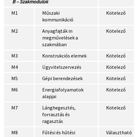
B – Szakmodulok
M1
Műszaki
Kötelező
kommunikáció
M2
Anyagfajták in
Kötelező
megművelések a
szakmában
M3
Konstrukciós elemek
Kötelező
M4
Ügyvitelszervezés
Kötelező
M5
Gépi berendezések
Kötelező
M6
Energiafolyamatok
Kötelező
alapjai
M7
Lánghegesztés,
Kötelező
forrasztás és
ragasztás
M8
Fűtési és hűtési
Választható