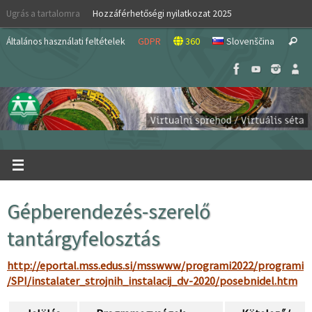
Skip
Ugrás a tartalomra
Hozzáférhetőségi nyilatkozat 2025
to
S
content
Általános használati feltételek
GDPR
360
Slovenščina
Search
fo
Gépberendezés-szerelő
tantárgyfelosztás
http://eportal.mss.edus.si/msswww/programi2022/programi
/SPI/instalater_strojnih_instalacij_dv-2020/posebnidel.htm