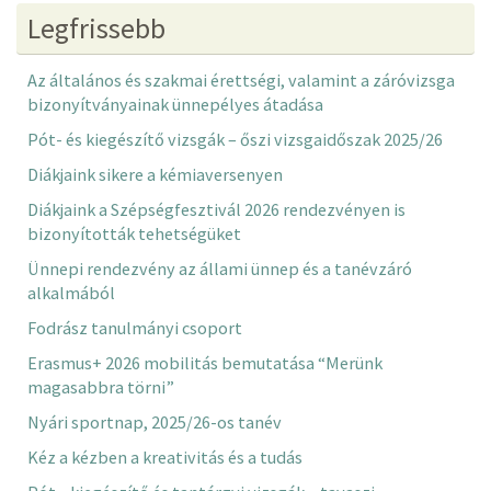
Legfrissebb
Az általános és szakmai érettségi, valamint a záróvizsga
bizonyítványainak ünnepélyes átadása
Pót- és kiegészítő vizsgák – őszi vizsgaidőszak 2025/26
Diákjaink sikere a kémiaversenyen
Diákjaink a Szépségfesztivál 2026 rendezvényen is
bizonyították tehetségüket
Ünnepi rendezvény az állami ünnep és a tanévzáró
alkalmából
Fodrász tanulmányi csoport
Erasmus+ 2026 mobilitás bemutatása “Merünk
magasabbra törni”
Nyári sportnap, 2025/26-os tanév
Kéz a kézben a kreativitás és a tudás