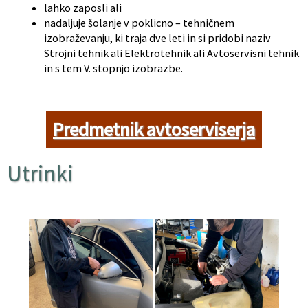
lahko zaposli ali
nadaljuje šolanje v poklicno – tehničnem
izobraževanju, ki traja dve leti in si pridobi naziv
Strojni tehnik ali Elektrotehnik ali Avtoservisni tehnik
in s tem V. stopnjo izobrazbe.
Predmetnik avtoserviserja
Utrinki