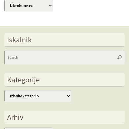
Arhivi
Iskalnik
Se
Searc
fo
Kategorije
Kategorije
Arhiv