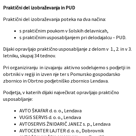
Praktični del izobraževanja in PUD
Praktični del izobraževanja poteka na dva načina:
s praktičnim poukom v šolskih delavnicah,
s praktičnim usposabljanjem pri delodajalcu – PUD.
Dijaki opravljajo praktično usposabljanje z delom v 1., 2. in v 3.
letniku, skupaj 34 tednov.
Pri organiziranju in izvajanju aktivno sodelujemo s podjetji in
obrtniki v regiji in izven nje ter s Pomursko gospodarsko
zbornico in Obrtno podjetniško zbornico Lendava.
Podjetja, v katerih dijaki največkrat opravljajo praktično
usposabljanje:
AVTO ŠKAFAR d. o. o., Lendava
VUGIS SERVIS d. o. o., Lendava
AVTOSERVIS ŽNIDARIČ JANEZ s. p., Lendava
AVTOCENTER LAJTER d. o. o., Dobrovnik