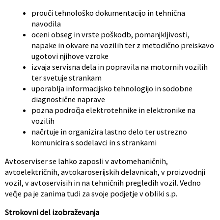
prouči tehnološko dokumentacijo in tehnična
navodila
oceni obseg in vrste poškodb, pomanjkljivosti,
napake in okvare na vozilih ter z metodično preiskavo
ugotovi njihove vzroke
izvaja servisna dela in popravila na motornih vozilih
ter svetuje strankam
uporablja informacijsko tehnologijo in sodobne
diagnostične naprave
pozna področja elektrotehnike in elektronike na
vozilih
načrtuje in organizira lastno delo ter ustrezno
komunicira s sodelavci in s strankami
Avtoserviser se lahko zaposli v avtomehaničnih,
avtoelektričnih, avtokaroserijskih delavnicah, v proizvodnji
vozil, v avtoservisih in na tehničnih pregledih vozil. Vedno
večje pa je zanima tudi za svoje podjetje v obliki s.p.
Strokovni del izobraževanja