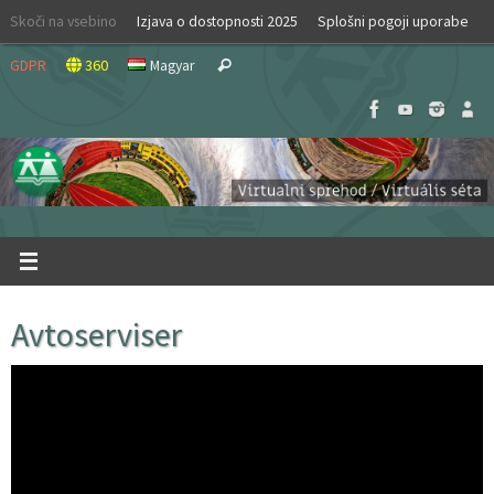
Skip
Skoči na vsebino
Izjava o dostopnosti 2025
Splošni pogoji uporabe
to
Search
content
GDPR
360
Magyar
Search
for:
Avtoserviser