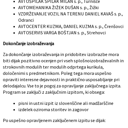
AVTOŠPILAK ŠPILAK MILAN s. p., Turnišče
AVTOMEHANIKA ŽIŽEK DUŠAN s. p., Žižki
VZDRŽEVANJE VOZIL NA TERENU DANIEL KAVAŠ s. p.,
Odranci
AVTOCENTER KUZMA, DANIEL KUZMA s. p., Črenšovci
AVTOSERVIS VARGA BOŠTJAN s. p., Strehovci
Dokončanje izobraževanja
Za dokončanje izobraževanja in pridobitev izobrazbe mora
biti dijak pozitivno ocenjen pri vseh splošnoizobraževalnih in
strokovnih modulih ter modulih odprtega kurikula,
določenimi s predmetnikom. Poleg tega mora uspešno
opraviti interesne dejavnosti in praktično usposabljanje pri
delodajalcu. Vse to je pogoj za opravljanje zaključnega izpita.
Program se zaključi z zaključnim izpitom, ki obsega:
pisni in ustni izpit iz slovenščine ali madžarščine
izdelek oziroma storitev in zagovor
Po uspešno opravljenem zaključenem izpitu se dijak: