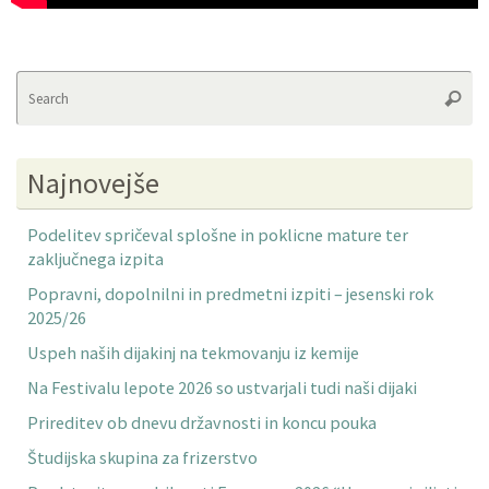
Se
Searc
fo
Najnovejše
Podelitev spričeval splošne in poklicne mature ter
zaključnega izpita
Popravni, dopolnilni in predmetni izpiti – jesenski rok
2025/26
Uspeh naših dijakinj na tekmovanju iz kemije
Na Festivalu lepote 2026 so ustvarjali tudi naši dijaki
Prireditev ob dnevu državnosti in koncu pouka
Študijska skupina za frizerstvo