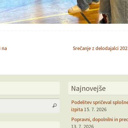
 na
Srečanje z delodajalci 20
Najnovejše
Search
Podelitev spričeval splošn
Search
for:
izpita
15. 7. 2026
Popravni, dopolnilni in pre
13. 7. 2026