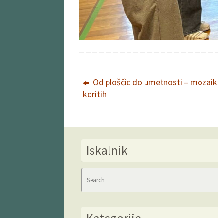
Od ploščic do umetnosti – mozaiki
koritih
Iskalnik
Kategorije