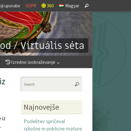
Search
oji uporabe
GDPR
360
Magyar
Search
for:
Izredno izobraževanje
iz
Search
Search
for:
Najnovejše
 iz
Podelitev spričeval
,
splošne in poklicne mature