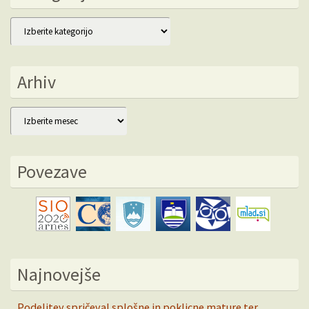
Kategorije
Arhiv
Arhiv
Povezave
Najnovejše
Podelitev spričeval splošne in poklicne mature ter