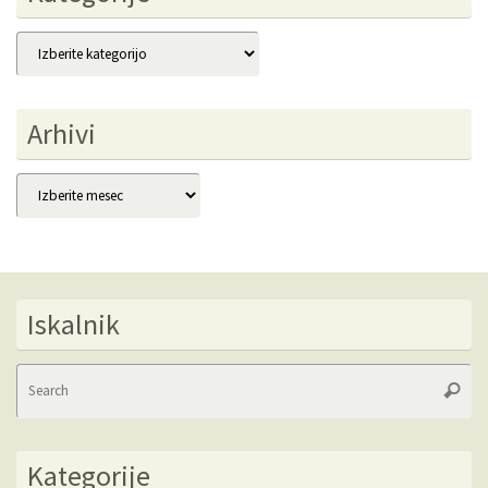
Kategorije
Arhivi
Arhivi
Iskalnik
Se
Searc
fo
Kategorije