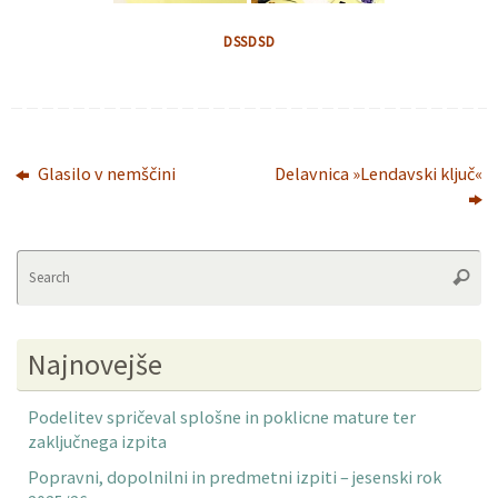
DSSDSD
Glasilo v nemščini
Delavnica »Lendavski ključ«
Se
Searc
fo
Najnovejše
Podelitev spričeval splošne in poklicne mature ter
zaključnega izpita
Popravni, dopolnilni in predmetni izpiti – jesenski rok