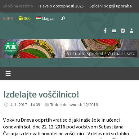
Skip
Skoči na vsebino
Izjava o dostopnosti 2025
Splošni pogoji uporabe
to
Search
content
GDPR
360
Magyar
Search
for:
Izdelajte voščilnico!
4. 1. 2017 - 14:09
Teden dejavnosti 12/2016
V okviru Dneva odprtih vrat so dijaki naše šole in učenci
osnovnih šol, dne 22. 12. 2016 pod vodstvom Sebastijana
Časarja izdelovali novoletne voščilnice. V delavnici so lahko