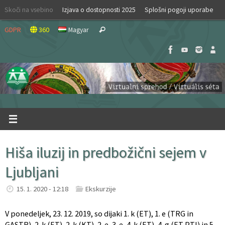
Skip
Skoči na vsebino
Izjava o dostopnosti 2025
Splošni pogoji uporabe
to
Search
content
GDPR
360
Magyar
Search
for:
Hiša iluzij in predbožični sejem v
Ljubljani
15. 1. 2020 - 12:18
Ekskurzije
V ponedeljek, 23. 12. 2019, so dijaki 1. k (ET), 1. e (TRG in
GASTR), 2. k (ET), 2. k (KT), 2. e, 3. e, 4. k (ET), 4. g (ET PTI) in 5.