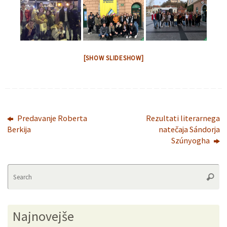
[SHOW SLIDESHOW]
Predavanje Roberta
Rezultati literarnega
Berkija
natečaja Sándorja
Szúnyogha
Se
Searc
fo
Najnovejše