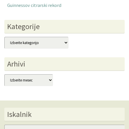
Guinnessov citrarski rekord
Kategorije
Kategorije
Arhivi
Arhivi
Iskalnik
Se