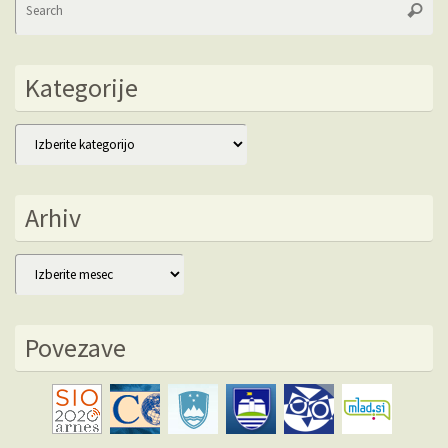
Searc
fo
Kategorije
Kategorije
Arhiv
Arhiv
Povezave