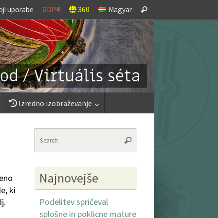
Search
oji uporabe
GDPR
360
Magyar
Search
for:
Izredno izobraževanje
Search
Search
for:
Najnovejše
beno
e, ki
Podelitev spričeval
j.
splošne in poklicne mature