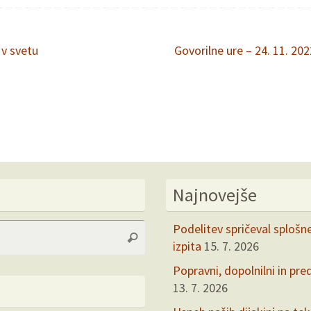
 v svetu
Govorilne ure – 24. 11. 20
Najnovejše
Search
Podelitev spričeval splošn
Search
for:
izpita
15. 7. 2026
Popravni, dopolnilni in pre
13. 7. 2026