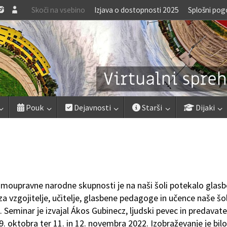
Skoči na vsebino
Izjava o dostopnosti 2025
Splošni pog
Pouk
Dejavnosti
Starši
Dijaki
moupravne narodne skupnosti je na naši šoli potekalo glas
a vzgojitelje, učitelje, glasbene pedagoge in učence naše šol
Seminar je izvajal Ákos Gubinecz, ljudski pevec in predavatel
 29. oktobra ter 11. in 12. novembra 2022. Izobraževanje je bilo