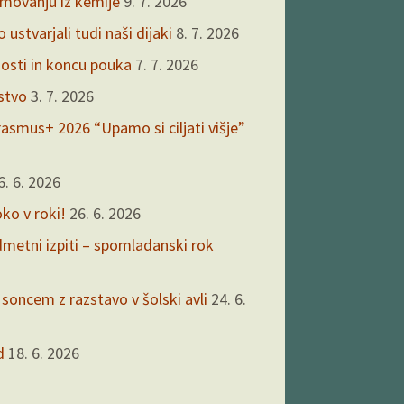
kmovanju iz kemije
9. 7. 2026
ustvarjali tudi naši dijaki
8. 7. 2026
nosti in koncu pouka
7. 7. 2026
rstvo
3. 7. 2026
asmus+ 2026 “Upamo si ciljati višje”
6. 6. 2026
oko v roki!
26. 6. 2026
edmetni izpiti – spomladanski rok
 soncem z razstavo v šolski avli
24. 6.
d
18. 6. 2026