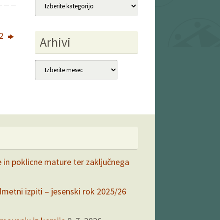
Kategorije
22
Arhivi
Arhivi
e in poklicne mature ter zaključnega
dmetni izpiti – jesenski rok 2025/26