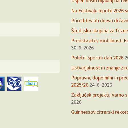
Uspeh naših dijakinj na te
Na Festivalu lepote 2026 so 
Prireditev ob dnevu držav
Študijska skupina za frize
Predstavitev mobilnosti Er
30. 6. 2026
Poletni športni dan 2026
2
Ustvarjalnost in znanje z r
Popravni, dopolnilni in pr
2025/26
24. 6. 2026
Zaključek projekta Varno s
2026
Guinnessov citrarski rekor