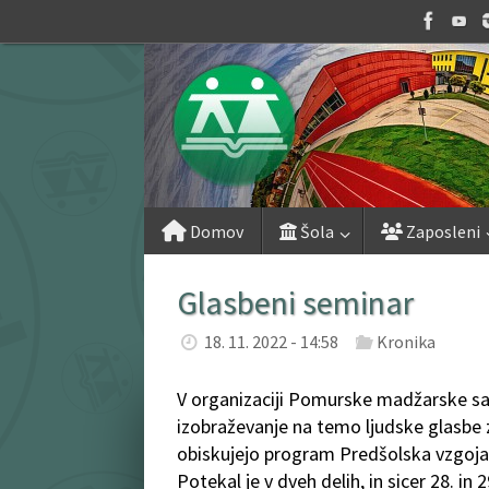
Skip
to
content
Skip
Domov
Šola
Zaposleni
to
content
Glasbeni seminar
18. 11. 2022 - 14:58
Kronika
V organizaciji Pomurske madžarske sa
izobraževanje na temo ljudske glasbe z
obiskujejo program Predšolska vzgoja. 
Potekal je v dveh delih, in sicer 28. in