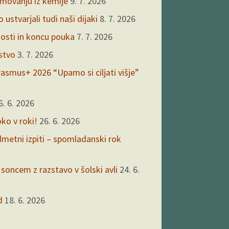
kmovanju iz kemije
9. 7. 2026
ustvarjali tudi naši dijaki
8. 7. 2026
nosti in koncu pouka
7. 7. 2026
rstvo
3. 7. 2026
asmus+ 2026 “Upamo si ciljati višje”
6. 6. 2026
oko v roki!
26. 6. 2026
edmetni izpiti – spomladanski rok
 soncem z razstavo v šolski avli
24. 6.
d
18. 6. 2026