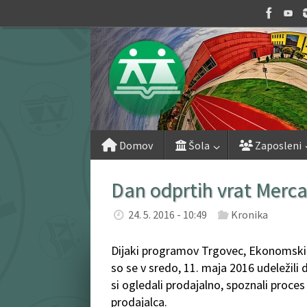
Skip
to
content
Skip
Domov
Šola
Zaposleni
to
content
Dan odprtih vrat Merca
24. 5. 2016 - 10:49
Kronika
Dijaki programov Trgovec, Ekonomski teh
so se v sredo, 11. maja 2016 udeležili
si ogledali prodajalno, spoznali proces
prodajalca.