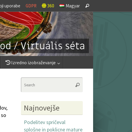
Search
oji uporabe
GDPR
360
Magyar
Search
for:
Izredno izobraževanje
Search
Search
for:
Najnovejše
dov,
 so
Podelitev spričeval
splošne in poklicne mature