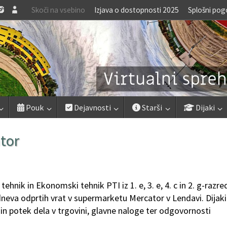
Skoči na vsebino
Izjava o dostopnosti 2025
Splošni pog
Pouk
Dejavnosti
Starši
Dijaki
tor
nik in Ekonomski tehnik PTI iz 1. e, 3. e, 4. c in 2. g-razre
 dneva odprtih vrat v supermarketu Mercator v Lendavi. Dijaki
 in potek dela v trgovini, glavne naloge ter odgovornosti