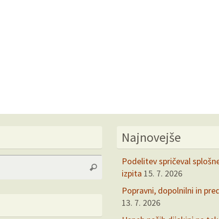
Najnovejše
Search
Podelitev spričeval splošn
Search
for:
izpita
15. 7. 2026
Popravni, dopolnilni in pre
13. 7. 2026