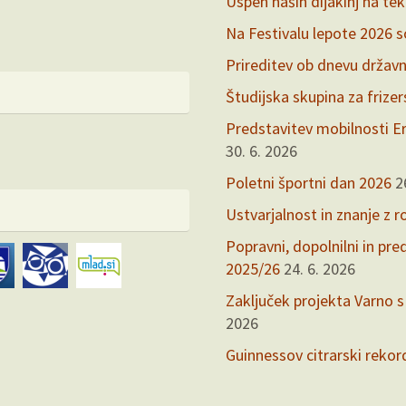
Uspeh naših dijakinj na te
Na Festivalu lepote 2026 so 
Prireditev ob dnevu držav
Študijska skupina za frize
Predstavitev mobilnosti Er
30. 6. 2026
Poletni športni dan 2026
2
Ustvarjalnost in znanje z r
Popravni, dopolnilni in pr
2025/26
24. 6. 2026
Zaključek projekta Varno s
2026
Guinnessov citrarski rekor