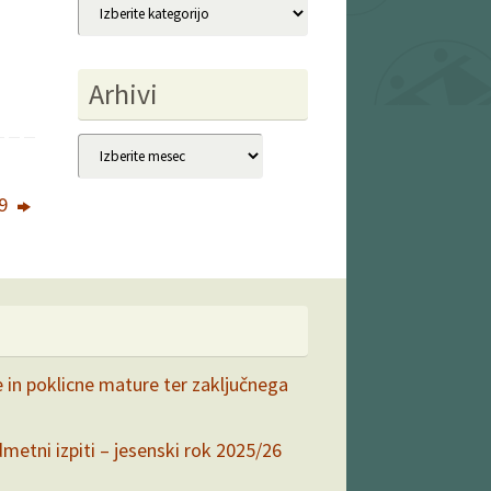
Kategorije
Arhivi
Arhivi
19
e in poklicne mature ter zaključnega
dmetni izpiti – jesenski rok 2025/26