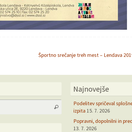
Športno srečanje treh mest – Lendava 20
Najnovejše
Search
Podelitev spričeval splošn
Search
for:
izpita
15. 7. 2026
Popravni, dopolnilni in pre
13. 7. 2026