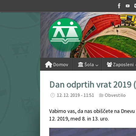
Skip
to
content
Skip
Domov
Šola
Zaposleni
to
content
Dan odprtih vrat 2019 (
12. 12. 2019 - 11:51
Obvestilo
Vabimo vas, da nas obiščete na Dnevu o
12. 2019, med 8. in 13. uro.