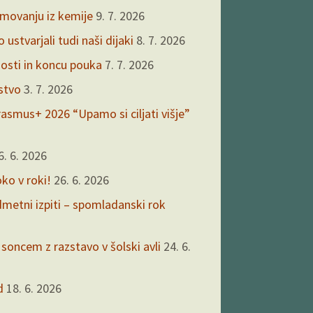
kmovanju iz kemije
9. 7. 2026
ustvarjali tudi naši dijaki
8. 7. 2026
nosti in koncu pouka
7. 7. 2026
rstvo
3. 7. 2026
asmus+ 2026 “Upamo si ciljati višje”
6. 6. 2026
oko v roki!
26. 6. 2026
edmetni izpiti – spomladanski rok
 soncem z razstavo v šolski avli
24. 6.
d
18. 6. 2026