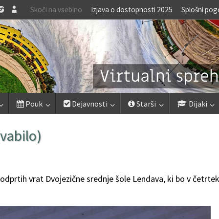
Skoči na vsebino
Izjava o dostopnosti 2025
Splošni pog
Pouk
Dejavnosti
Starši
Dijaki
vabilo)
dprtih vrat Dvojezične srednje šole Lendava, ki bo v četrtek