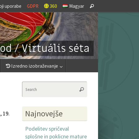
Search
oji uporabe
GDPR
360
Magyar
Search
for:
Izredno izobraževanje
Search
Search
for:
Najnovejše
, 19.
Podelitev spričeval
splošne in poklicne mature