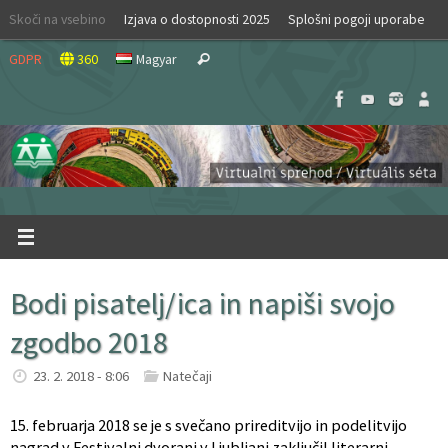
Skip
Skoči na vsebino
Izjava o dostopnosti 2025
Splošni pogoji uporabe
to
Search
content
GDPR
360
Magyar
Search
for:
Bodi pisatelj/ica in napiši svojo
zgodbo 2018
23. 2. 2018 - 8:06
Natečaji
15. februarja 2018 se je s svečano prireditvijo in podelitvijo
nagrad v Festivalni dvorani v Ljubljani zaključil literarni