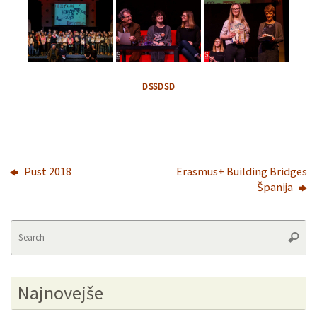
DSSDSD
Pust 2018
Erasmus+ Building Bridges
Španija
Se
Searc
fo
Najnovejše