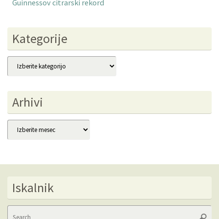
Guinnessov citrarski rekord
Kategorije
Kategorije
Arhivi
Arhivi
Iskalnik
Se
Searc