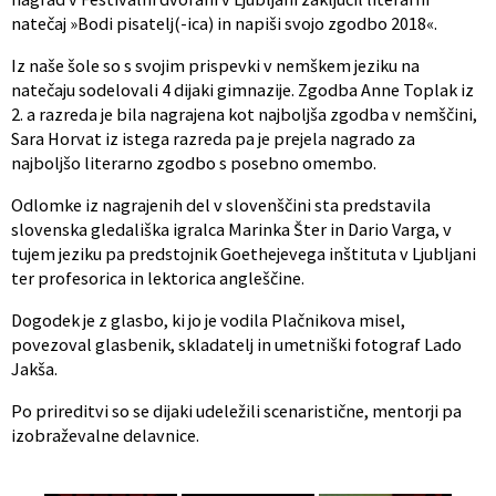
natečaj »Bodi pisatelj(-ica) in napiši svojo zgodbo 2018«.
Iz naše šole so s svojim prispevki v nemškem jeziku na
natečaju sodelovali 4 dijaki gimnazije. Zgodba Anne Toplak iz
2. a razreda je bila nagrajena kot najboljša zgodba v nemščini,
Sara Horvat iz istega razreda pa je prejela nagrado za
najboljšo literarno zgodbo s posebno omembo.
Odlomke iz nagrajenih del v slovenščini sta predstavila
slovenska gledališka igralca Marinka Šter in Dario Varga, v
tujem jeziku pa predstojnik Goethejevega inštituta v Ljubljani
ter profesorica in lektorica angleščine.
Dogodek je z glasbo, ki jo je vodila Plačnikova misel,
povezoval glasbenik, skladatelj in umetniški fotograf Lado
Jakša.
Po prireditvi so se dijaki udeležili scenaristične, mentorji pa
izobraževalne delavnice.