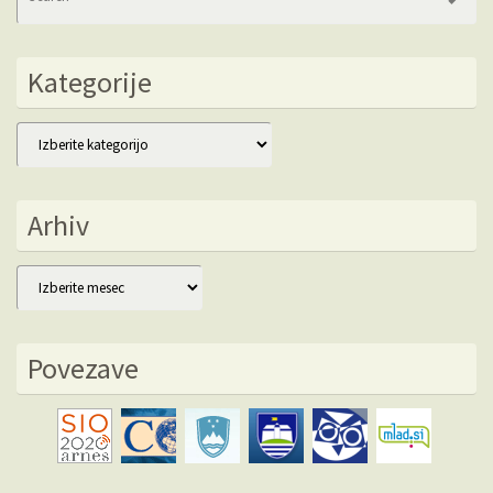
fo
Kategorije
Kategorije
Arhiv
Arhiv
Povezave