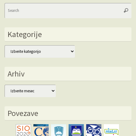
Se
Searc
fo
Kategorije
Kategorije
Arhiv
Arhiv
Povezave