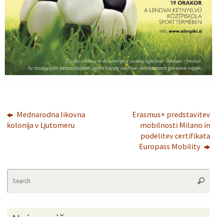
Mednarodna likovna
Erasmus+ predstavitev
kolonija v Ljutomeru
mobilnosti Milano in
podelitev certifikata
Europass Mobility
Se
Searc
fo