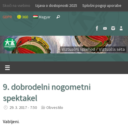
Skip
Skoči na vsebino
Izjava o dostopnosti 2025
Splošni pogoji uporabe
to
Search
content
GDPR
360
Magyar
Search
for:
9. dobrodelni nogometni
spektakel
29. 3. 2017 - 7:50
Obvestilo
Vabljeni.