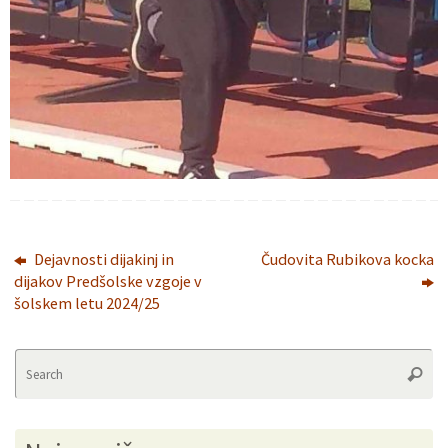
Dejavnosti dijakinj in
Čudovita Rubikova kocka
dijakov Predšolske vzgoje v
šolskem letu 2024/25
Se
Searc
fo