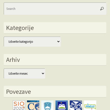
Se
Searc
fo
Kategorije
Kategorije
Arhiv
Arhiv
Povezave