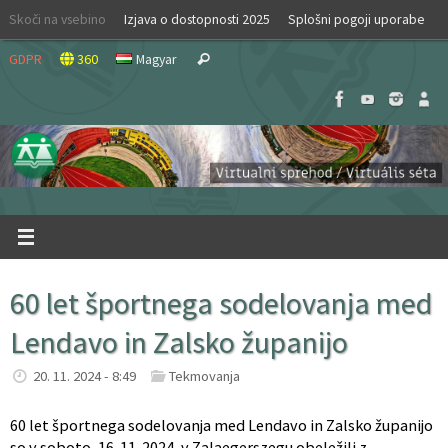
Skip
Skoči na vsebino
Izjava o dostopnosti 2025
Splošni pogoji uporabe
to
Search
content
GDPR
360
Magyar
Search
for:
60 let športnega sodelovanja med
Lendavo in Zalsko županijo
20. 11. 2024 - 8:49
Tekmovanja
60 let športnega sodelovanja med Lendavo in Zalsko županijo
so v soboto, 16. 11. 2024, v Zalaegerszegu obeležili z