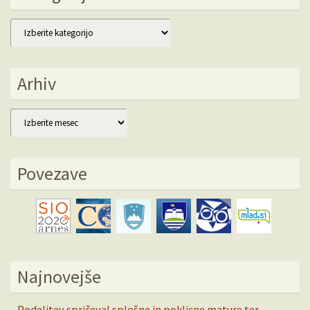
Kategorije
Arhiv
Arhiv
Povezave
Najnovejše
Podelitev spričeval splošne in poklicne mature ter