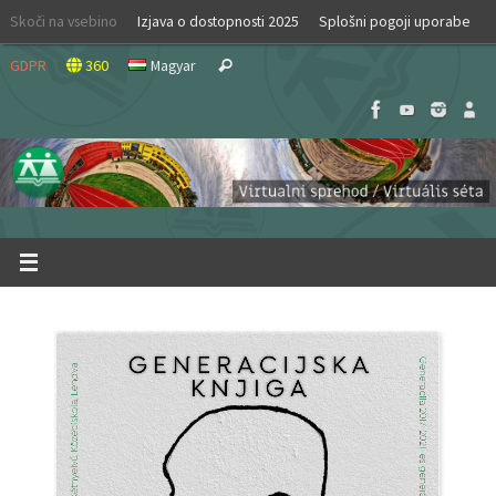
Skip
Skoči na vsebino
Izjava o dostopnosti 2025
Splošni pogoji uporabe
to
Search
content
GDPR
360
Magyar
Search
for: