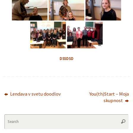
DSSDSD
Lendava v svetu doodlov
You(th)Start – Moja
skupnost
Se
Searc
fo