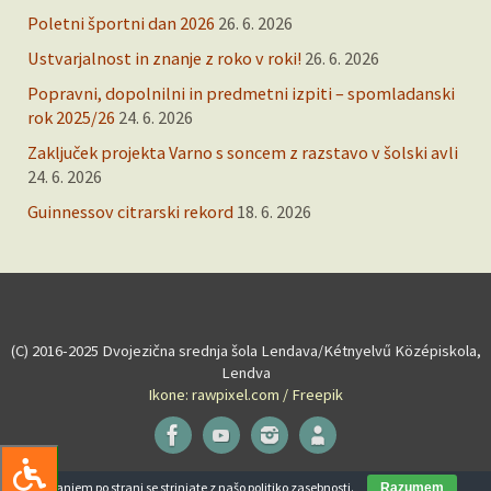
Poletni športni dan 2026
26. 6. 2026
Ustvarjalnost in znanje z roko v roki!
26. 6. 2026
Popravni, dopolnilni in predmetni izpiti – spomladanski
rok 2025/26
24. 6. 2026
Zaključek projekta Varno s soncem z razstavo v šolski avli
24. 6. 2026
Guinnessov citrarski rekord
18. 6. 2026
(C) 2016-2025 Dvojezična srednja šola Lendava/Kétnyelvű Középiskola,
Lendva
Ikone: rawpixel.com / Freepik
Powered by
Tempera
&
WordPress.
Z brskanjem po strani se strinjate z našo
politiko zasebnosti
.
Razumem