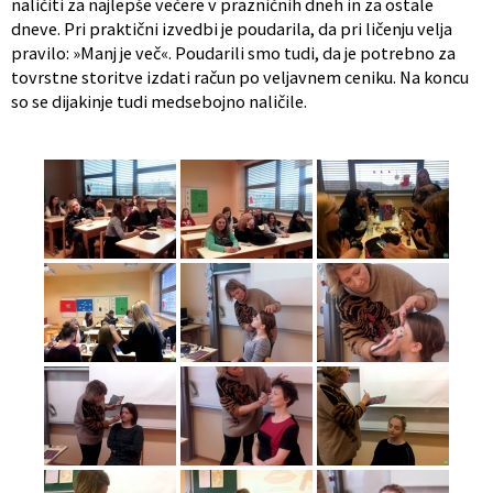
naličiti za najlepše večere v prazničnih dneh in za ostale
dneve. Pri praktični izvedbi je poudarila, da pri ličenju velja
pravilo: »Manj je več«. Poudarili smo tudi, da je potrebno za
tovrstne storitve izdati račun po veljavnem ceniku. Na koncu
so se dijakinje tudi medsebojno naličile.