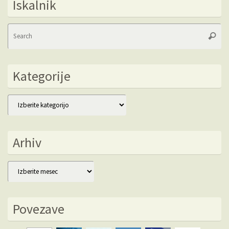
Iskalnik
Se
Searc
fo
Kategorije
Kategorije
Arhiv
Arhiv
Povezave