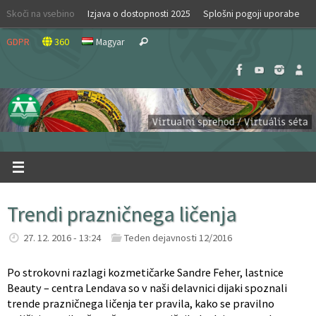
Skip
Skoči na vsebino
Izjava o dostopnosti 2025
Splošni pogoji uporabe
to
Search
content
GDPR
360
Magyar
Search
for:
Trendi prazničnega ličenja
27. 12. 2016 - 13:24
Teden dejavnosti 12/2016
Po strokovni razlagi kozmetičarke Sandre Feher, lastnice
Beauty – centra Lendava so v naši delavnici dijaki spoznali
trende prazničnega ličenja ter pravila, kako se pravilno