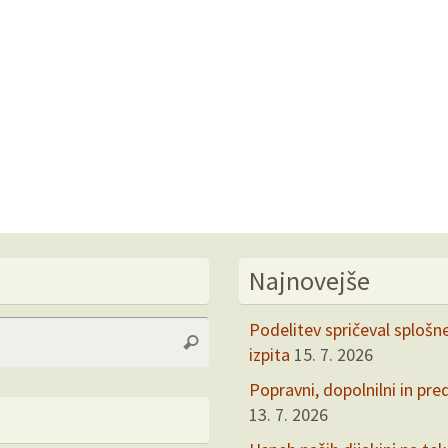
Najnovejše
Search
Podelitev spričeval splošn
Search
for:
izpita
15. 7. 2026
Popravni, dopolnilni in pre
13. 7. 2026