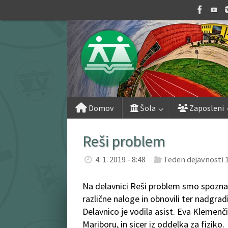
Skip
to
content
Skip
Domov
Šola
Zaposleni
to
content
Reši problem
4. 1. 2019 - 8:48
Teden dejavnosti 
Na delavnici Reši problem smo spozna
različne naloge in obnovili ter nadgrad
Delavnico je vodila asist. Eva Klemenč
Mariboru, in sicer iz oddelka za fiziko.