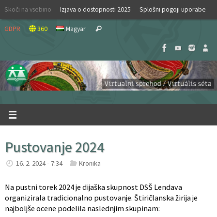
Skip
Skoči na vsebino
Izjava o dostopnosti 2025
Splošni pogoji uporabe
to
Search
content
GDPR
360
Magyar
Search
for:
Pustovanje 2024
16. 2. 2024 - 7:34
Kronika
Na pustni torek 2024 je dijaška skupnost DSŠ Lendava
organizirala tradicionalno pustovanje. Štiričlanska žirija je
najboljše ocene podelila naslednjim skupinam: