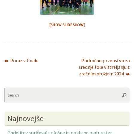
[SHOW SLIDESHOW]
Poraz v finalu
Področno prvenstvo za
srednje šole v streljanju z
zračnim orožjem 2024
Se
Searc
fo
Najnovejše
Podelitev spričeval splošne in poklicne mature ter