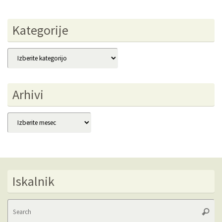
Kategorije
Kategorije
Arhivi
Arhivi
Iskalnik
Se
Searc
fo