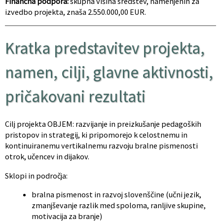
Finančna podpora:
skupna višina sredstev, namenjenih za
izvedbo projekta, znaša 2.550.000,00 EUR.
Kratka predstavitev projekta,
namen, cilji, glavne aktivnosti,
pričakovani rezultati
Cilj projekta OBJEM: razvijanje in preizkušanje pedagoških
pristopov in strategij, ki pripomorejo k celostnemu in
kontinuiranemu vertikalnemu razvoju bralne pismenosti
otrok, učencev in dijakov.
Sklopi in področja:
bralna pismenost in razvoj slovenščine (učni jezik,
zmanjševanje razlik med spoloma, ranljive skupine,
motivacija za branje)