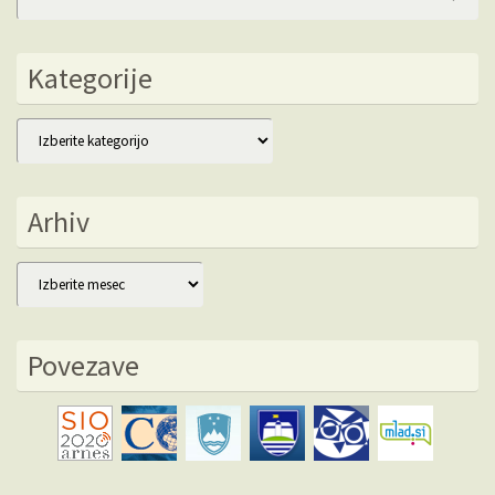
fo
Kategorije
Kategorije
Arhiv
Arhiv
Povezave