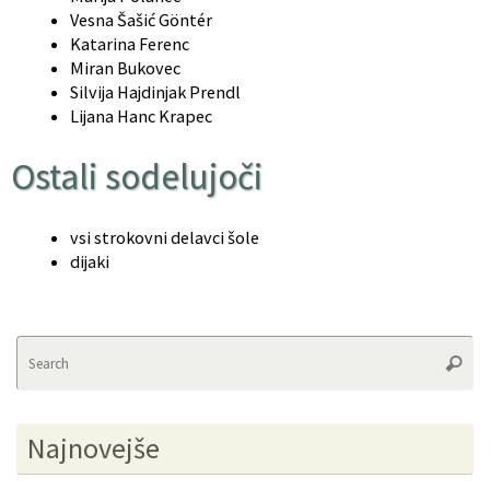
Vesna Šašić Göntér
Katarina Ferenc
Miran Bukovec
Silvija Hajdinjak Prendl
Lijana Hanc Krapec
Ostali sodelujoči
vsi strokovni delavci šole
dijaki
Se
Searc
fo
Najnovejše