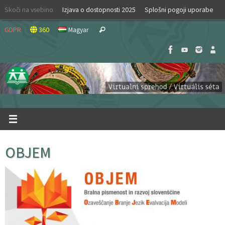
Skip
Skoči na vsebino
Izjava o dostopnosti 2025
Splošni pogoji uporabe
to
Search
content
GDPR
360
Magyar
Search
for:
OBJEM