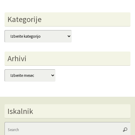
Kategorije
Kategorije
Arhivi
Arhivi
Iskalnik
Se
Searc
fo