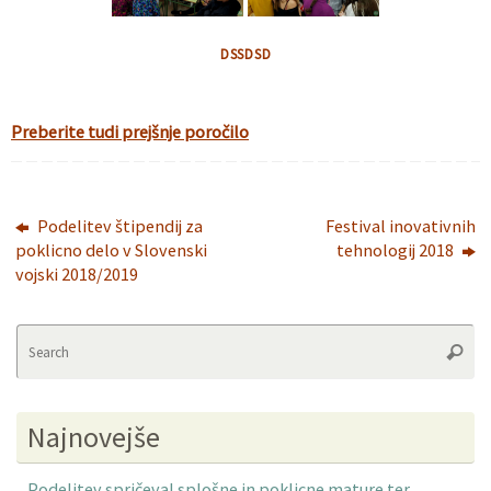
DSSDSD
Preberite tudi prejšnje poročilo
Podelitev štipendij za
Festival inovativnih
poklicno delo v Slovenski
tehnologij 2018
vojski 2018/2019
Se
Searc
fo
Najnovejše
Podelitev spričeval splošne in poklicne mature ter