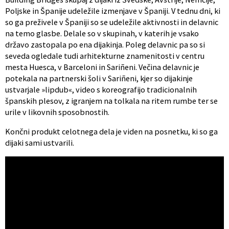
Poljske in Španije udeležile izmenjave v Španiji. V tednu dni, ki
so ga preživele v Španiji so se udeležile aktivnosti in delavnic
na temo glasbe. Delale so v skupinah, v katerih je vsako
državo zastopala po ena dijakinja. Poleg delavnic pa so si
seveda ogledale tudi arhitekturne znamenitosti v centru
mesta Huesca, v Barceloni in Sariñeni. Večina delavnic je
potekala na partnerski šoli v Sariñeni, kjer so dijakinje
ustvarjale »lipdub«, video s koreografijo tradicionalnih
španskih plesov, z igranjem na tolkala na ritem rumbe ter se
urile v likovnih sposobnostih.
Končni produkt celotnega dela je viden na posnetku, ki so ga
dijaki sami ustvarili.