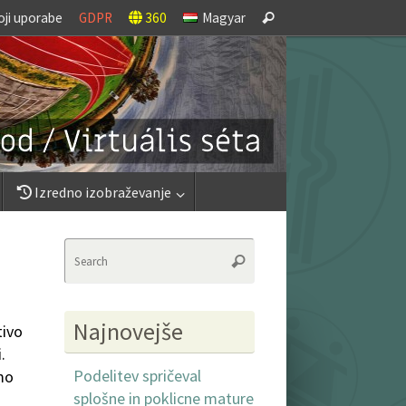
Search
oji uporabe
GDPR
360
Magyar
Search
for:
Izredno izobraževanje
Search
Search
for:
Najnovejše
tivo
.
Podelitev spričeval
mo
splošne in poklicne mature