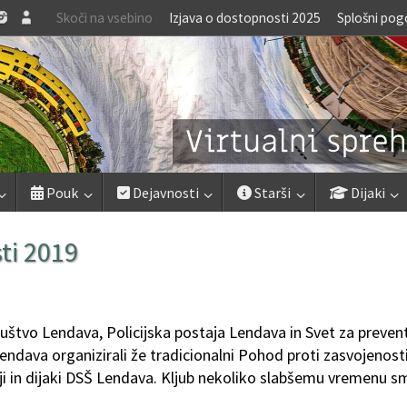
Skoči na vsebino
Izjava o dostopnosti 2025
Splošni pog
Pouk
Dejavnosti
Starši
Dijaki
ti 2019
ruštvo Lendava, Policijska postaja Lendava in Svet za preven
ndava organizirali že tradicionalni Pohod proti zasvojenosti
ji in dijaki DSŠ Lendava. Kljub nekoliko slabšemu vremenu s