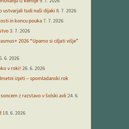
kmovanju iz kemije
9. 7. 2026
ustvarjali tudi naši dijaki
8. 7. 2026
nosti in koncu pouka
7. 7. 2026
rstvo
3. 7. 2026
asmus+ 2026 “Upamo si ciljati višje”
6. 6. 2026
oko v roki!
26. 6. 2026
edmetni izpiti – spomladanski rok
 soncem z razstavo v šolski avli
24. 6.
d
18. 6. 2026