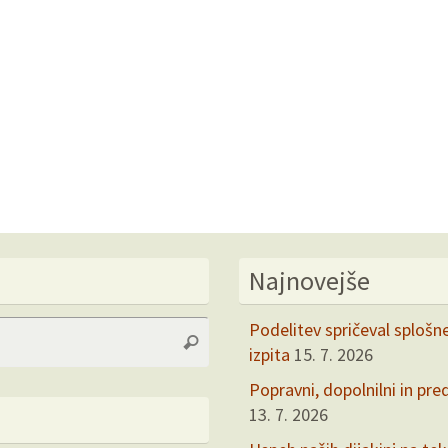
Najnovejše
Search
Podelitev spričeval splošn
Search
for:
izpita
15. 7. 2026
Popravni, dopolnilni in pre
13. 7. 2026