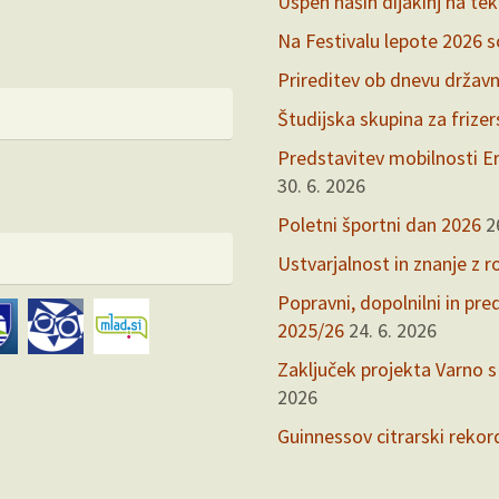
Uspeh naših dijakinj na te
Na Festivalu lepote 2026 so 
Prireditev ob dnevu držav
Študijska skupina za frize
Predstavitev mobilnosti Er
30. 6. 2026
Poletni športni dan 2026
2
Ustvarjalnost in znanje z r
Popravni, dopolnilni in pr
2025/26
24. 6. 2026
Zaključek projekta Varno s
2026
Guinnessov citrarski rekor