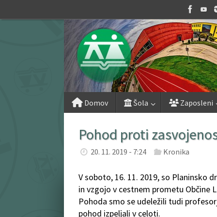
Skip
to
content
Skip
Domov
Šola
Zaposleni
to
content
Pohod proti zasvojenos
20. 11. 2019 - 7:24
Kronika
V soboto, 16. 11. 2019, so Planinsko d
in vzgojo v cestnem prometu Občine Le
Pohoda smo se udeležili tudi profesor
pohod izpeljali v celoti.