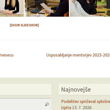
[SHOW SLIDESHOW]
 mesecu
Usposabljanje mentorjev 2023-20
Najnovejše
Search
Podelitev spričeval splošn
Search
for:
izpita
15. 7. 2026