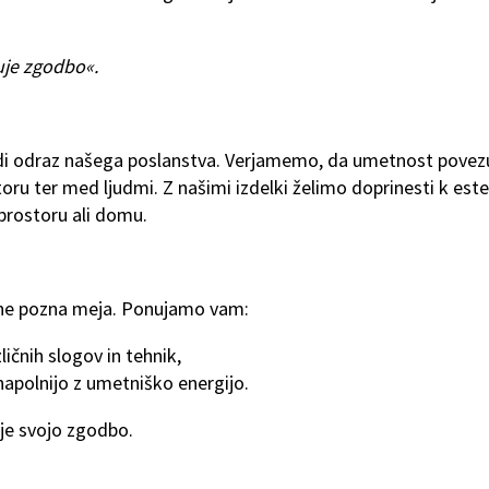
uje zgodbo«.
i odraz našega poslanstva. Verjamemo, da umetnost povezu
oru ter med ljudmi. Z našimi izdelki želimo doprinesti k este
prostoru ali domu.
st ne pozna meja. Ponujamo vam:
ličnih slogov in tehnik,
 napolnijo z umetniško energijo.
uje svojo zgodbo.