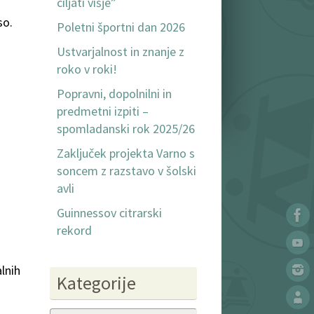
ciljati višje”
so.
Poletni športni dan 2026
Ustvarjalnost in znanje z
roko v roki!
Popravni, dopolnilni in
predmetni izpiti –
spomladanski rok 2025/26
Zaključek projekta Varno s
soncem z razstavo v šolski
avli
Guinnessov citrarski
rekord
alnih
Kategorije