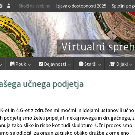
Skoči na vsebino
Izjava o dostopnosti 2025
Splošni pog
Pouk
Dejavnosti
Starši
Dijaki
ašega učnega podjetja
K-et in 4.G-et z združenimi močmi in idejami ustanovili učno
ih podjetij smo želeli pripeljati nekaj novega in drugačnega, 
nuja tako slike in risbe kot tudi skulpture. Učni proces smo
 smo se odločili za organizacijsko obliko družbe z omejeno