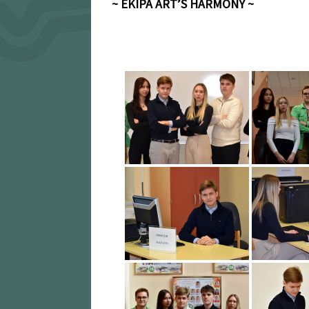
~ EKIPA ART’S HARMONY
~