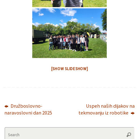
[SHOW SLIDESHOW]
Družboslovno-
Uspeh naših dijakov na
naravoslovni dan 2025
tekmovanju iz robotike
Se
Searc
fo