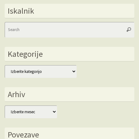
Iskalnik
Se
Searc
fo
Kategorije
Kategorije
Arhiv
Arhiv
Povezave