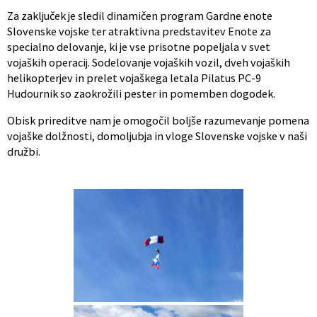
Za zaključek je sledil dinamičen program Gardne enote
Slovenske vojske ter atraktivna predstavitev Enote za
specialno delovanje, ki je vse prisotne popeljala v svet
vojaških operacij. Sodelovanje vojaških vozil, dveh vojaških
helikopterjev in prelet vojaškega letala Pilatus PC-9
Hudournik so zaokrožili pester in pomemben dogodek.
Obisk prireditve nam je omogočil boljše razumevanje pomena
vojaške dolžnosti, domoljubja in vloge Slovenske vojske v naši
družbi.