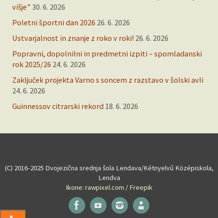
višje”
30. 6. 2026
Poletni športni dan 2026
26. 6. 2026
Ustvarjalnost in znanje z roko v roki!
26. 6. 2026
Popravni, dopolnilni in predmetni izpiti – spomladanski
rok 2025/26
24. 6. 2026
Zaključek projekta Varno s soncem z razstavo v šolski avli
24. 6. 2026
Guinnessov citrarski rekord
18. 6. 2026
(C) 2016-2025 Dvojezična srednja šola Lendava/Kétnyelvű Középiskola,
Lendva
Ikone: rawpixel.com / Freepik