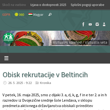
Skip
Skoči na vsebino
Izjava o dostopnosti 2025
Splošni pogoji uporabe
to
Search
content
GDPR
360
Magyar
Search
for:
Obisk rekrutacije v Beltincih
26. 5. 2025 - 9:22
Kronika
V petek, 16. maja 2025, smo z dijaki 3. a, d, k, g, f in e ter 2. a in h
razredov iz Dvojezične srednje šole Lendava, v sklopu
predmeta aktivnega državljanstva obiskali prireditev