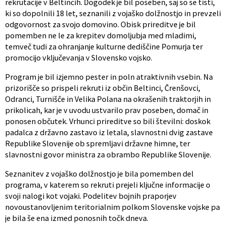
rekrutacije v Beltincih. Dogodek je bil poseben, saj so se tisti,
ki so dopolnili 18 let, seznanili z vojaško dolžnostjo in prevzeli
odgovornost za svojo domovino. Obisk prireditve je bil
pomemben ne le za krepitev domoljubja med mladimi,
temveč tudi za ohranjanje kulturne dediščine Pomurja ter
promocijo vključevanja v Slovensko vojsko.
Program je bil izjemno pester in poln atraktivnih vsebin. Na
prizorišče so prispeli rekruti iz občin Beltinci, Črenšovci,
Odranci, Turnišče in Velika Polana na okrašenih traktorjih in
prikolicah, kar je v uvodu ustvarilo prav poseben, domač in
ponosen občutek. Vrhunci prireditve so bili številni: doskok
padalca z državno zastavo iz letala, slavnostni dvig zastave
Republike Slovenije ob spremljavi državne himne, ter
slavnostni govor ministra za obrambo Republike Slovenije.
Seznanitev z vojaško dolžnostjo je bila pomemben del
programa, v katerem so rekruti prejeli ključne informacije o
svoji nalogi kot vojaki. Podelitev bojnih praporjev
novoustanovljenim teritorialnim polkom Slovenske vojske pa
je bila še ena izmed ponosnih točk dneva.