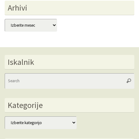
Arhivi
Arhivi
Iskalnik
Se
Searc
fo
Kategorije
Kategorije