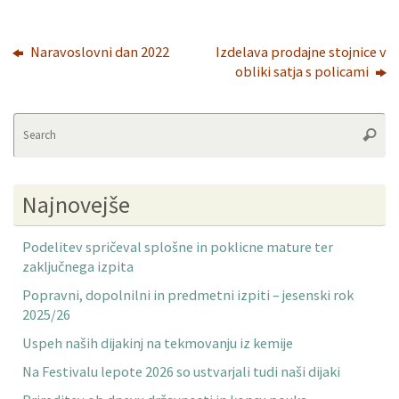
Naravoslovni dan 2022
Izdelava prodajne stojnice v
obliki satja s policami
Se
Searc
fo
Najnovejše
Podelitev spričeval splošne in poklicne mature ter
zaključnega izpita
Popravni, dopolnilni in predmetni izpiti – jesenski rok
2025/26
Uspeh naših dijakinj na tekmovanju iz kemije
Na Festivalu lepote 2026 so ustvarjali tudi naši dijaki