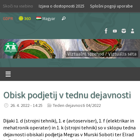
Skip
Skoči na vsebino
Izjava o dostopnosti 2025
Splošni pogoji uporabe
to
Search
content
GDPR
360
Magyar
Search
for:
Obisk podjetij v tednu dejavnosti
26. 4. 2022 - 14:25
Teden dejavnosti 04/2022
Dijaki 1. d (strojni tehnik), 1. e (avtoserviser), 1. f (elektrikar in
mehatronik operater) in 1. k (strojni tehnik) so v sklopu tedna
dejavnosti obiskali podjetja Megras v Murski Soboti ter Elrad