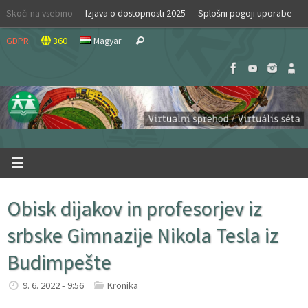
Skip
Skoči na vsebino
Izjava o dostopnosti 2025
Splošni pogoji uporabe
to
Search
content
GDPR
360
Magyar
Search
for:
Obisk dijakov in profesorjev iz
srbske Gimnazije Nikola Tesla iz
Budimpešte
9. 6. 2022 - 9:56
Kronika