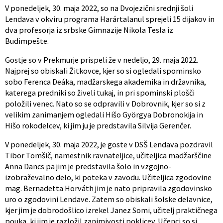
V ponedeljek, 30. maja 2022, so na Dvojezični srednji šoli
Lendava v okviru programa Harártalanul sprejeli 15 dijakov in
dva profesorja iz srbske Gimnazije Nikola Tesla iz
Budimpešte.
Gostje so v Prekmurje prispeli že v nedeljo, 29. maja 2022.
Najprej so obiskali Žitkovce, kjer so si ogledali spominsko
sobo Ferenca Deáka, madžarskega akademika in državnika,
katerega predniki so živeli tukaj, in pri spominski plošči
položili venec. Nato so se odpravili v Dobrovnik, kjer so si z
velikim zanimanjem ogledali Hišo Györgya Dobronokija in
Hišo rokodelcev, ki jim ju je predstavila Silvija Gerenčer.
V ponedeljek, 30. maja 2022, je goste v DSŠ Lendava pozdravil
Tibor Tomšič, namestnik ravnateljice, učiteljica madžarščine
Anna Dancs pa jim je predstavila šolo in vzgojno-
izobraževalno delo, ki poteka v zavodu. Učiteljica zgodovine
mag. Bernadetta Horváth jim je nato pripravila zgodovinsko
uro o zgodovini Lendave. Zatem so obiskali šolske delavnice,
kjer jim je dobrodošlico izrekel Janez Somi, učitelj praktičnega
pouka, ki jim je razložil zanimivosti poklicev. Učenci so si