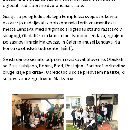
ogledali tudi športno dvorano naše šole.
Gostje so po ogledu šolskega kompleksa svojo strokovno
ekskurzijo nadaljevali z obiskom nekaterih znamenitosti
mesta Lendava. Med drugim so si ogledali stalno razstavo v
sinagogi, Gledališko in koncertno dvorano Lendava, zgrajeno
po zasnovi Imreja Makovcza, in Galerijo-muzej Lendava. Na
koncu so obiskali tudi center Bánffy.
Še isti dan so se nato odpravili raziskovat Slovenijo. Obiskali
so Ptuj, Ljubljano, Bohinj, Bled, Postojno, Portorož in številne
druge kraje po državi. Osredotočili so se predvsem na tiste, ki
so povezani z zgodovino Madžarov.