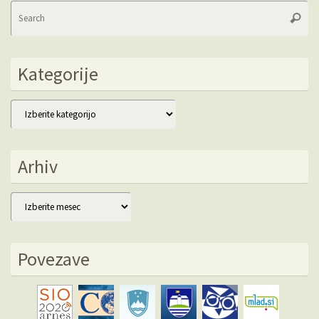
Se
Searc
fo
Kategorije
Kategorije
Arhiv
Arhiv
Povezave