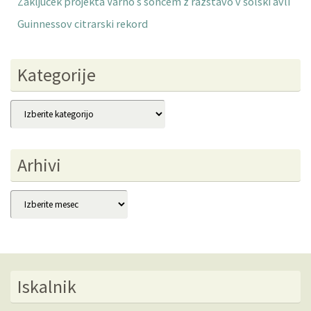
Zaključek projekta Varno s soncem z razstavo v šolski avli
Guinnessov citrarski rekord
Kategorije
Kategorije
Arhivi
Arhivi
Iskalnik