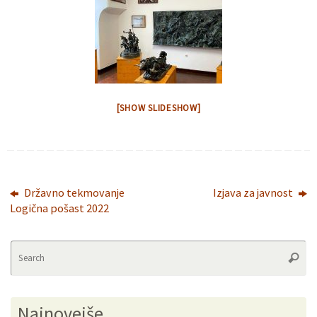
[SHOW SLIDESHOW]
Državno tekmovanje
Izjava za javnost
Logična pošast 2022
Se
Searc
fo
Najnovejše