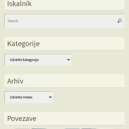
Iskalnik
Se
Searc
fo
Kategorije
Kategorije
Arhiv
Arhiv
Povezave