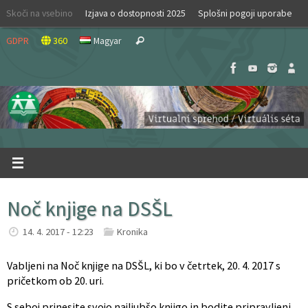
Skip
Skoči na vsebino
Izjava o dostopnosti 2025
Splošni pogoji uporabe
to
Search
content
GDPR
360
Magyar
Search
for:
Noč knjige na DSŠL
14. 4. 2017 - 12:23
Kronika
Vabljeni na Noč knjige na DSŠL, ki bo v četrtek, 20. 4. 2017 s
pričetkom ob 20. uri.
S seboj prinesite svojo najljubšo knjigo in bodite pripravljeni