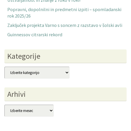
Ustvarjalnost in znanje z roko v roki!
Popravni, dopolnilni in predmetni izpiti – spomladanski
rok 2025/26
Zaključek projekta Varno s soncem z razstavo v šolski avli
Guinnessov citrarski rekord
Kategorije
Kategorije
Arhivi
Arhivi