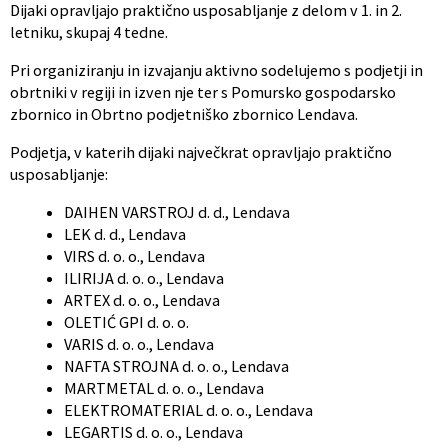
Dijaki opravljajo praktično usposabljanje z delom v 1. in 2.
letniku, skupaj 4 tedne.
Pri organiziranju in izvajanju aktivno sodelujemo s podjetji in
obrtniki v regiji in izven nje ter s Pomursko gospodarsko
zbornico in Obrtno podjetniško zbornico Lendava.
Podjetja, v katerih dijaki največkrat opravljajo praktično
usposabljanje:
DAIHEN VARSTROJ d. d., Lendava
LEK d. d., Lendava
VIRS d. o. o., Lendava
ILIRIJA d. o. o., Lendava
ARTEX d. o. o., Lendava
OLETIĆ GPI d. o. o.
VARIS d. o. o., Lendava
NAFTA STROJNA d. o. o., Lendava
MARTMETAL d. o. o., Lendava
ELEKTROMATERIAL d. o. o., Lendava
LEGARTIS d. o. o., Lendava