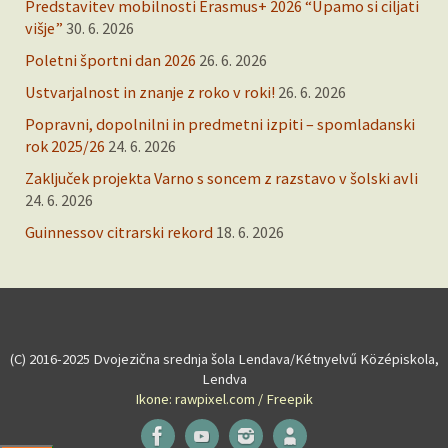
Predstavitev mobilnosti Erasmus+ 2026 “Upamo si ciljati
višje”
30. 6. 2026
Poletni športni dan 2026
26. 6. 2026
Ustvarjalnost in znanje z roko v roki!
26. 6. 2026
Popravni, dopolnilni in predmetni izpiti – spomladanski
rok 2025/26
24. 6. 2026
Zaključek projekta Varno s soncem z razstavo v šolski avli
24. 6. 2026
Guinnessov citrarski rekord
18. 6. 2026
(C) 2016-2025 Dvojezična srednja šola Lendava/Kétnyelvű Középiskola,
Lendva
Ikone: rawpixel.com / Freepik