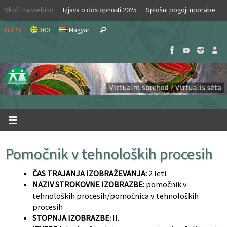
Skip
Skoči na vsebino
Izjava o dostopnosti 2025
Splošni pogoji uporabe
to
Search
content
GDPR
360
Magyar
Search
for:
Pomočnik v tehnoloških procesih
ČAS TRAJANJA IZOBRAŽEVANJA:
2 leti
NAZIV STROKOVNE IZOBRAZBE:
pomočnik v
tehnoloških procesih/pomočnica v tehnoloških
procesih
STOPNJA IZOBRAZBE:
II.