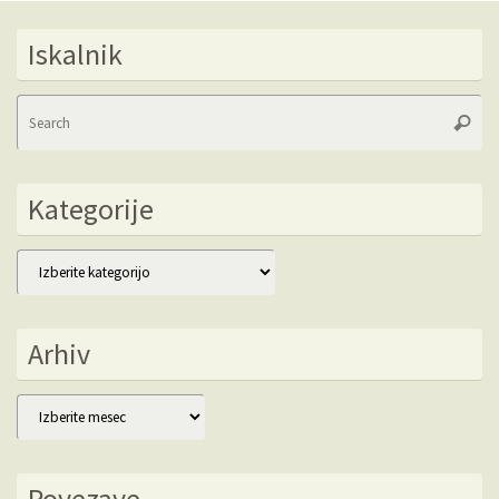
Iskalnik
Se
Searc
fo
Kategorije
Kategorije
Arhiv
Arhiv
Povezave