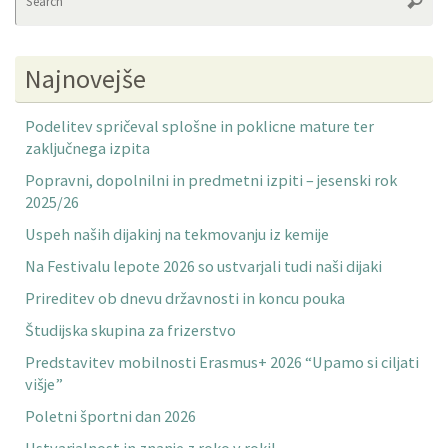
Searc
fo
Najnovejše
Podelitev spričeval splošne in poklicne mature ter
zaključnega izpita
Popravni, dopolnilni in predmetni izpiti – jesenski rok
2025/26
Uspeh naših dijakinj na tekmovanju iz kemije
Na Festivalu lepote 2026 so ustvarjali tudi naši dijaki
Prireditev ob dnevu državnosti in koncu pouka
Študijska skupina za frizerstvo
Predstavitev mobilnosti Erasmus+ 2026 “Upamo si ciljati
višje”
Poletni športni dan 2026