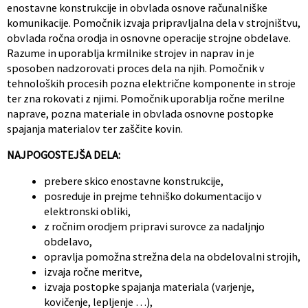
enostavne konstrukcije in obvlada osnove računalniške
komunikacije. Pomočnik izvaja pripravljalna dela v strojništvu,
obvlada ročna orodja in osnovne operacije strojne obdelave.
Razume in uporablja krmilnike strojev in naprav in je
sposoben nadzorovati proces dela na njih. Pomočnik v
tehnoloških procesih pozna električne komponente in stroje
ter zna rokovati z njimi. Pomočnik uporablja ročne merilne
naprave, pozna materiale in obvlada osnovne postopke
spajanja materialov ter zaščite kovin.
NAJPOGOSTEJŠA DELA:
prebere skico enostavne konstrukcije,
posreduje in prejme tehniško dokumentacijo v
elektronski obliki,
z ročnim orodjem pripravi surovce za nadaljnjo
obdelavo,
opravlja pomožna strežna dela na obdelovalni strojih,
izvaja ročne meritve,
izvaja postopke spajanja materiala (varjenje,
kovičenje, lepljenje …),