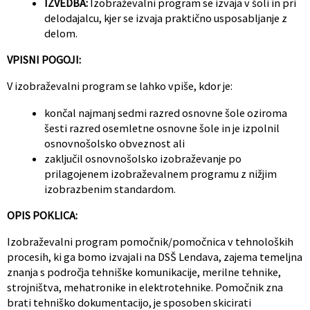
IZVEDBA:
Izobraževalni program se izvaja v šoli in pri
delodajalcu, kjer se izvaja praktično usposabljanje z
delom.
VPISNI POGOJI:
V izobraževalni program se lahko vpiše, kdor je:
končal najmanj sedmi razred osnovne šole oziroma
šesti razred osemletne osnovne šole in je izpolnil
osnovnošolsko obveznost ali
zaključil osnovnošolsko izobraževanje po
prilagojenem izobraževalnem programu z nižjim
izobrazbenim standardom.
OPIS POKLICA:
Izobraževalni program pomočnik/pomočnica v tehnoloških
procesih, ki ga bomo izvajali na DSŠ Lendava, zajema temeljna
znanja s področja tehniške komunikacije, merilne tehnike,
strojništva, mehatronike in elektrotehnike. Pomočnik zna
brati tehniško dokumentacijo, je sposoben skicirati