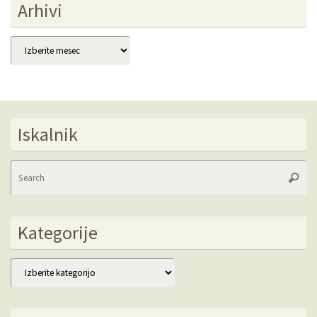
Arhivi
Arhivi
Iskalnik
Se
Searc
fo
Kategorije
Kategorije