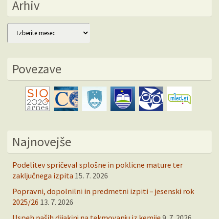
Arhiv
Arhiv
Povezave
Najnovejše
Podelitev spričeval splošne in poklicne mature ter
zaključnega izpita
15. 7. 2026
Popravni, dopolnilni in predmetni izpiti – jesenski rok
2025/26
13. 7. 2026
Uspeh naših dijakinj na tekmovanju iz kemije
9. 7. 2026