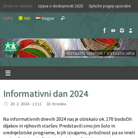
Skip
Skoči na vsebino
Izjava o dostopnosti 2025
Splošni pogoji uporabe
to
Search
content
GDPR
360
Magyar
Search
for:
Informativni dan 2024
20. 2. 2024 - 13:11
Kronika
Na informativnih dnevih 2024 nas je obiskalo ok. 170 bodočih
dijakov in njihovih staršev. Predstavili smo jim šolo in
srednješolske programe, ki jih izvajamo, priložnost pa so imeli