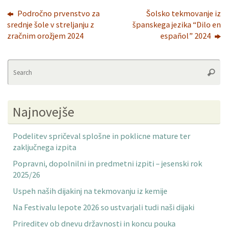
Področno prvenstvo za
Šolsko tekmovanje iz
srednje šole v streljanju z
španskega jezika “Dilo en
zračnim orožjem 2024
español” 2024
Se
Searc
fo
Najnovejše
Podelitev spričeval splošne in poklicne mature ter
zaključnega izpita
Popravni, dopolnilni in predmetni izpiti – jesenski rok
2025/26
Uspeh naših dijakinj na tekmovanju iz kemije
Na Festivalu lepote 2026 so ustvarjali tudi naši dijaki
Prireditev ob dnevu državnosti in koncu pouka