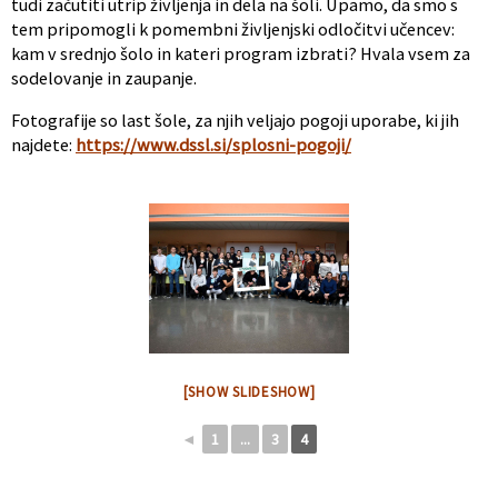
tudi začutiti utrip življenja in dela na šoli. Upamo, da smo s
tem pripomogli k pomembni življenjski odločitvi učencev:
kam v srednjo šolo in kateri program izbrati? Hvala vsem za
sodelovanje in zaupanje.
Fotografije so last šole, za njih veljajo pogoji uporabe, ki jih
najdete:
https://www.dssl.si/splosni-pogoji/
[SHOW SLIDESHOW]
◄
1
...
3
4