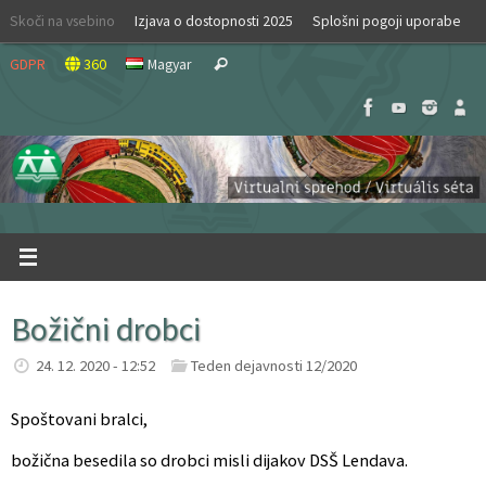
Skip
Skoči na vsebino
Izjava o dostopnosti 2025
Splošni pogoji uporabe
to
Search
content
GDPR
360
Magyar
Search
for:
Božični drobci
24. 12. 2020 - 12:52
Teden dejavnosti 12/2020
Spoštovani bralci,
božična besedila so drobci misli dijakov DSŠ Lendava.