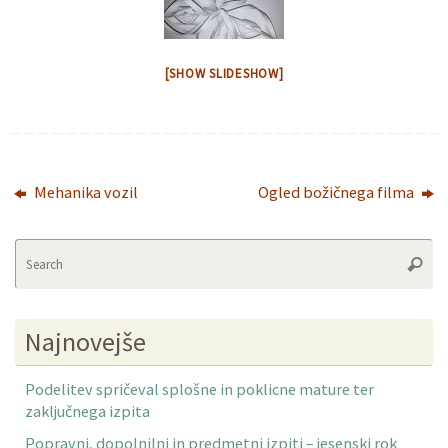
[SHOW SLIDESHOW]
Mehanika vozil
Ogled božičnega filma
Se
Searc
fo
Najnovejše
Podelitev spričeval splošne in poklicne mature ter
zaključnega izpita
Popravni, dopolnilni in predmetni izpiti – jesenski rok