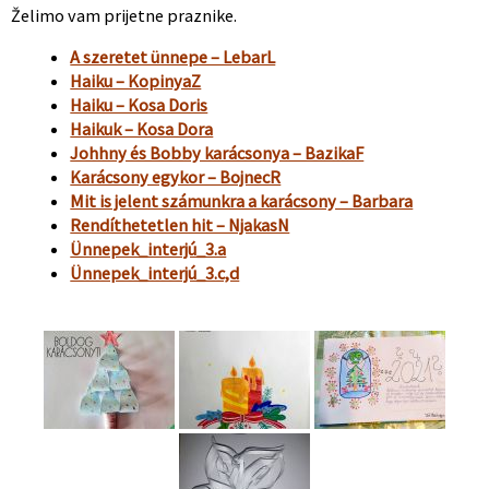
Želimo vam prijetne praznike.
A szeretet ünnepe – LebarL
Haiku – KopinyaZ
Haiku – Kosa Doris
Haikuk – Kosa Dora
Johhny és Bobby karácsonya – BazikaF
Karácsony egykor – BojnecR
Mit is jelent számunkra a karácsony – Barbara
Rendíthetetlen hit – NjakasN
Ünnepek_interjú_3.a
Ünnepek_interjú_3.c,d