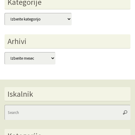
Kategorije
Kategorije
Arhivi
Arhivi
Iskalnik
Se
Searc
fo