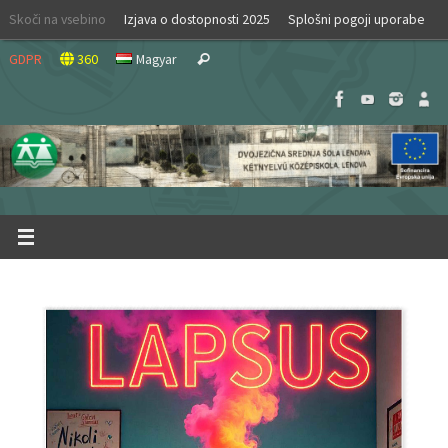
Skip
Skoči na vsebino
Izjava o dostopnosti 2025
Splošni pogoji uporabe
to
Search
content
GDPR
360
Magyar
Search
for: