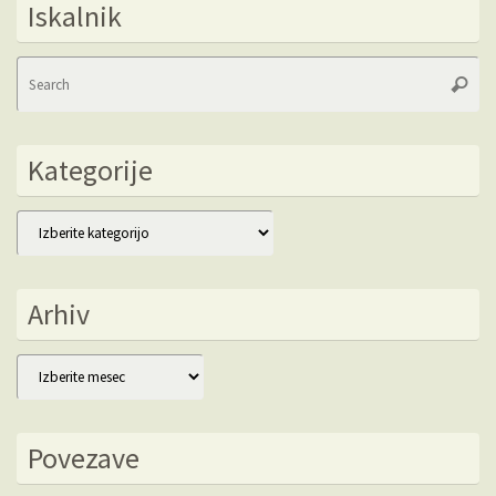
Iskalnik
Se
Searc
fo
Kategorije
Kategorije
Arhiv
Arhiv
Povezave