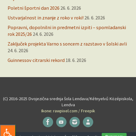
Poletni športni dan 2026
26. 6. 2026
Ustvarjalnost in znanje z roko v roki!
26. 6. 2026
Popravni, dopolnilni in predmetni izpiti – spomladanski
rok 2025/26
24. 6. 2026
Zaključek projekta Varno s soncem z razstavo v šolski avli
24. 6. 2026
Guinnessov citrarski rekord
18. 6. 2026
(C) 2016-2025 Dvojezična srednja šola Lendava/Kétnyelvű Középiskola,
Lendva
Ikone: rawpixel.com / Freepik
Powered by
Tempera
&
WordPress.