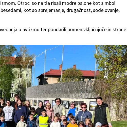
izmom. Otroci so na tla risali modre balone kot simbol
i z besedami, kot so sprejemanje, drugačnost, sodelovanje,
zavedanja o avtizmu ter poudarili pomen vključujoče in strpne