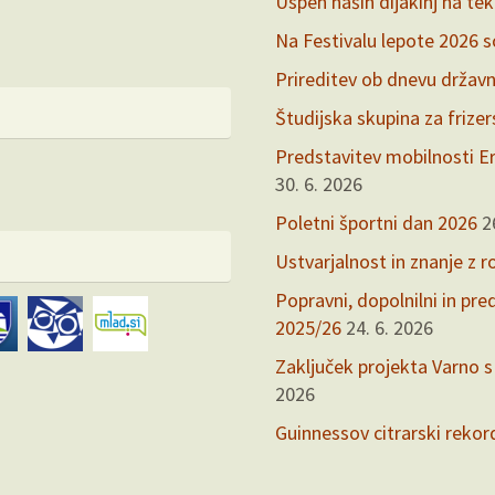
Uspeh naših dijakinj na te
Na Festivalu lepote 2026 so 
Prireditev ob dnevu držav
Študijska skupina za frize
Predstavitev mobilnosti Er
30. 6. 2026
Poletni športni dan 2026
2
Ustvarjalnost in znanje z r
Popravni, dopolnilni in pr
2025/26
24. 6. 2026
Zaključek projekta Varno s
2026
Guinnessov citrarski rekor