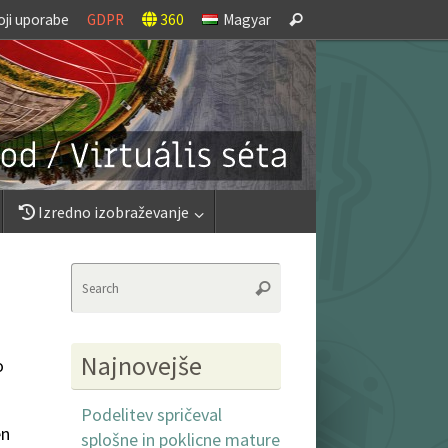
Search
oji uporabe
GDPR
360
Magyar
Search
for:
Izredno izobraževanje
Search
Search
for:
Najnovejše
o
Podelitev spričeval
en
splošne in poklicne mature