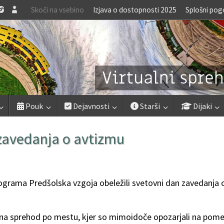
Skoči na vsebino
Izjava o dostopnosti 2025
Splošni pog
Pouk
Dejavnosti
Starši
Dijaki
n zavedanja o avtizmu
 programa Predšolska vzgoja obeležili svetovni dan zavedanja 
li na sprehod po mestu, kjer so mimoidoče opozarjali na pom