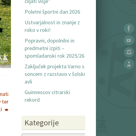
ciljati višje”
Poletni športni dan 2026
Ustvarjalnost in znanje z
roko v roki!
Popravni, dopolnilni in
predmetni izpiti –
spomladanski rok 2025/26
Zaključek projekta Varno s
soncem z razstavo v šolski
avli
Guinnessov citrarski
nati
rekord
 ter
ti
Kategorije