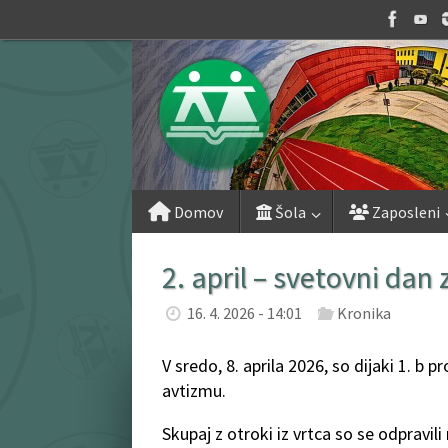
Skip
to
content
Skip
Domov
Šola
Zaposleni
to
content
2. april – svetovni da
16. 4. 2026 - 14:01
Kronika
V sredo, 8. aprila 2026, so dijaki 1. b
avtizmu.
Skupaj z otroki iz vrtca so se odpravi