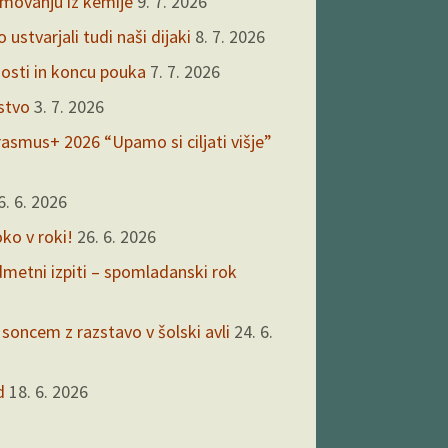
kmovanju iz kemije
9. 7. 2026
ustvarjali tudi naši dijaki
8. 7. 2026
nosti in koncu pouka
7. 7. 2026
rstvo
3. 7. 2026
asmus+ 2026 “Upamo si ciljati višje”
6. 6. 2026
oko v roki!
26. 6. 2026
edmetni izpiti – spomladanski rok
 soncem z razstavo v šolski avli
24. 6.
d
18. 6. 2026