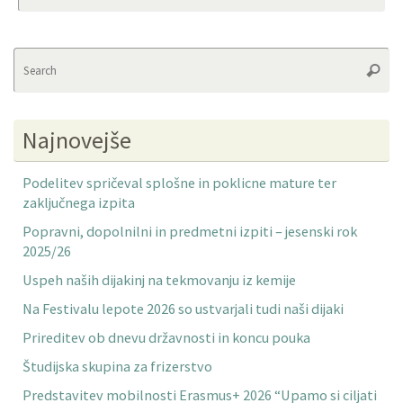
Se
Searc
fo
Najnovejše
Podelitev spričeval splošne in poklicne mature ter
zaključnega izpita
Popravni, dopolnilni in predmetni izpiti – jesenski rok
2025/26
Uspeh naših dijakinj na tekmovanju iz kemije
Na Festivalu lepote 2026 so ustvarjali tudi naši dijaki
Prireditev ob dnevu državnosti in koncu pouka
Študijska skupina za frizerstvo
Predstavitev mobilnosti Erasmus+ 2026 “Upamo si ciljati