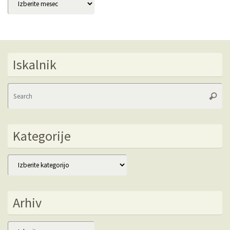
Iskalnik
Se
Searc
fo
Kategorije
Kategorije
Arhiv
Arhiv