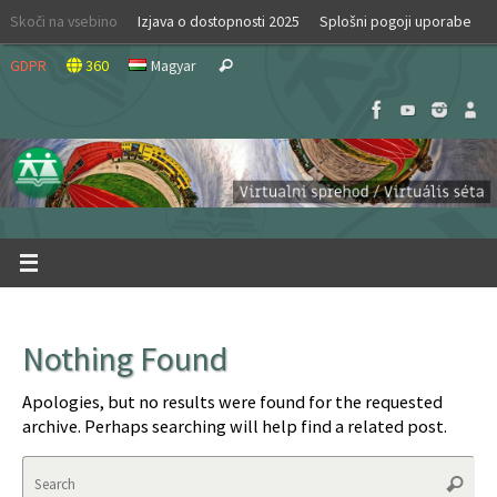
Skip
Skoči na vsebino
Izjava o dostopnosti 2025
Splošni pogoji uporabe
to
Search
content
GDPR
360
Magyar
Search
for:
Nothing Found
Apologies, but no results were found for the requested
archive. Perhaps searching will help find a related post.
Se
Search
for