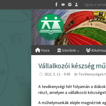
Skip
Ugrás a tarta
to
content
Skip
Haza
Iskolánk
Alkalma
to
content
Vállalkozói készség 
2021. 5. 11. - 9:40
Tevékenységek h
A tevékenységi hét folyamán a diáko
részt, amelyen a vállalkozói készséget
A műhelymunkák elején megnéztek egy