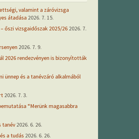
ettségi, valamint a záróvizsga
yes átadása
2026. 7. 15.
 – őszi vizsgaidőszak 2025/26
2026. 7.
ersenyen
2026. 7. 9.
ál 2026 rendezvényen is bizonyították
mi ünnep és a tanévzáró alkalmából
rt
2026. 7. 3.
 bemutatása “Merünk magasabbra
s tanév
2026. 6. 26.
 és a tudás
2026. 6. 26.