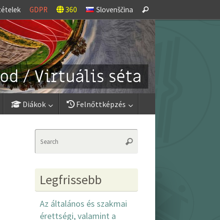
Search
tételek
GDPR
360
Slovenščina
Search
for:
Diákok
Felnőttképzés
Search
Search
for:
Legfrissebb
Az általános és szakmai
érettségi, valamint a