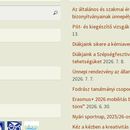
Search
Az általános és szakmai ér
Search
for:
bizonyítványainak ünnepél
Pót- és kiegészítő vizsgák
13.
Diákjaink sikere a kémiav
Diákjaink a Szépségfesztiv
tehetségüket
2026. 7. 8.
Ünnepi rendezvény az álla
2026. 7. 7.
Fodrász tanulmányi csopo
Erasmus+ 2026 mobilitás
törni”
2026. 6. 30.
Nyári sportnap, 2025/26-o
Kéz a kézben a kreativitás