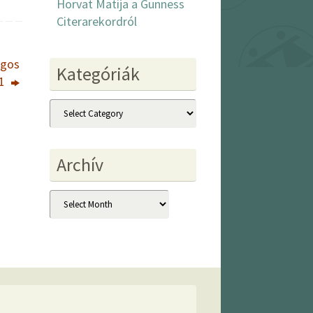
Horvat Matija a Gunness
Citerarekordról
ágos
Kategóriák
21
Kategóriák
Archív
Archív