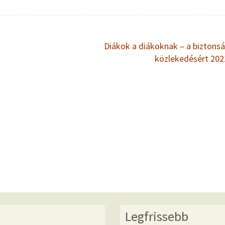
Diákok a diákoknak – a biztons
közlekedésért 20
Legfrissebb