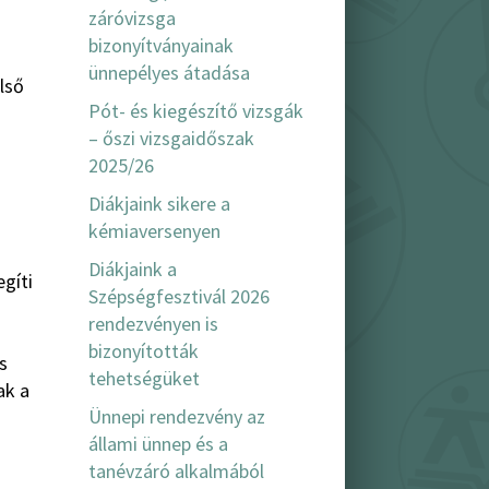
záróvizsga
bizonyítványainak
ünnepélyes átadása
lső
Pót- és kiegészítő vizsgák
– őszi vizsgaidőszak
2025/26
Diákjaink sikere a
kémiaversenyen
Diákjaink a
gíti
Szépségfesztivál 2026
rendezvényen is
s
bizonyították
s
tehetségüket
ak a
Ünnepi rendezvény az
állami ünnep és a
tanévzáró alkalmából