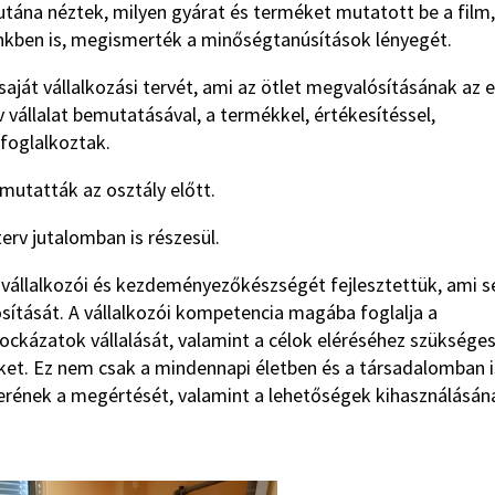
tána néztek, milyen gyárat és terméket mutatott be a film,
ünkben is, megismerték a minőségtanúsítások lényegét.
aját vállalkozási tervét, ami az ötlet megvalósításának az e
ív vállalat bemutatásával, a termékkel, értékesítéssel,
foglalkoztak.
utatták az osztály előtt.
erv jutalomban is részesül.
vállalkozói és kezdeményezőkészségét fejlesztettük, ami se
sítását. A vállalkozói kompetencia magába foglalja a
kockázatok vállalását, valamint a célok eléréséhez szüksége
ket. Ez nem csak a mindennapi életben és a társadalomban i
erének a megértését, valamint a lehetőségek kihasználásán