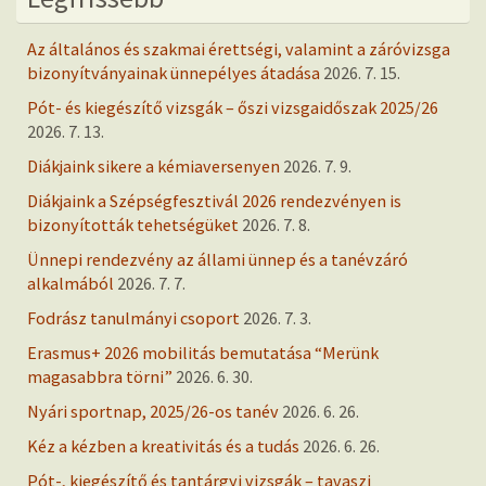
Az általános és szakmai érettségi, valamint a záróvizsga
bizonyítványainak ünnepélyes átadása
2026. 7. 15.
Pót- és kiegészítő vizsgák – őszi vizsgaidőszak 2025/26
2026. 7. 13.
Diákjaink sikere a kémiaversenyen
2026. 7. 9.
Diákjaink a Szépségfesztivál 2026 rendezvényen is
bizonyították tehetségüket
2026. 7. 8.
Ünnepi rendezvény az állami ünnep és a tanévzáró
alkalmából
2026. 7. 7.
Fodrász tanulmányi csoport
2026. 7. 3.
Erasmus+ 2026 mobilitás bemutatása “Merünk
magasabbra törni”
2026. 6. 30.
Nyári sportnap, 2025/26-os tanév
2026. 6. 26.
Kéz a kézben a kreativitás és a tudás
2026. 6. 26.
Pót-, kiegészítő és tantárgyi vizsgák – tavaszi