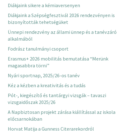
Diákjaink sikere a kémiaversenyen
Diákjaink a Szépségfesztivál 2026 rendezvényen is
bizonyították tehetségüket
Ünnepi rendezvény az állami ünnep és a tanévzáró
alkalmából
Fodrász tanulmányi csoport
Erasmus+ 2026 mobilitás bemutatása “Merünk
magasabbra törni”
Nyári sportnap, 2025/26-os tanév
Kéz a kézben a kreativitás és a tudás
Pót-, kiegészítő és tantárgyi vizsgák – tavaszi
vizsgaidőszak 2025/26
A Napbiztosan projekt zárása kiállítással az iskola
előcsarnokában
Horvat Matija a Gunness Citerarekordról