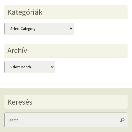
Kategóriák
Kategóriák
Archív
Archív
Keresés
Se
Searc
fo