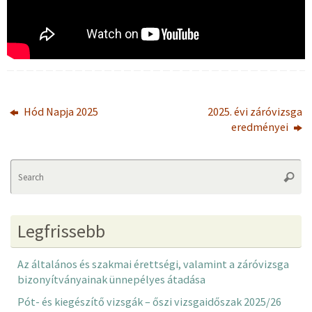
Hód Napja 2025
2025. évi záróvizsga
eredményei
Se
Searc
fo
Legfrissebb
Az általános és szakmai érettségi, valamint a záróvizsga
bizonyítványainak ünnepélyes átadása
Pót- és kiegészítő vizsgák – őszi vizsgaidőszak 2025/26