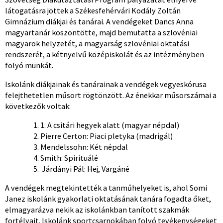
látogatásra jöttek a Székesfehérvári Kodály Zoltán
Gimnázium diákjai és tanárai. A vendégeket Dancs Anna
magyartanár köszöntötte, majd bemutatta a szlovéniai
magyarok helyzetét, a magyarság szlovéniai oktatási
rendszerét, a kétnyelvű középiskolát és az intézményben
folyó munkát.
Iskolánk diákjainak és tanárainak a vendégek vegyeskórusa
felejthetetlen műsort rögtönzött. Az énekkar műsorszámai a
következők voltak:
1. A csitári hegyek alatt (magyar népdal)
Pierre Certon: Piaci pletyka (madrigál)
Mendelssohn: Két népdal
Smith: Spirituálé
Járdányi Pál: Hej, Vargáné
A vendégek megtekintették a tanműhelyeket is, ahol Somi
Janez iskolánk gyakorlati oktatásának tanára fogadta őket,
elmagyarázva nekik az iskolánkban tanított szakmák
fortélyait. Iskolánk sportcsarnokában folyó tevékenységeket