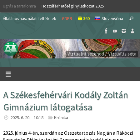
Skip
Ugrás a tartalomra
Hozzáférhetőségi nyilatkozat 2025
to
S
content
Általános használati feltételek
GDPR
360
Slovenščina
Search
fo
A Székesfehérvári Kodály Zoltán
Gimnázium látogatása
2025. 6. 20. - 10:18
Krónika
2025. június 4-én, szerdán az Összetartozás Napján a Rákóczi
Szövetség Diákutaztatási Program pályázatát elnyerve