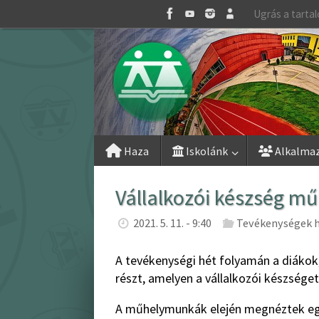
Skip
Ugrás a tarta
to
content
Skip
Haza
Iskolánk
Alkalma
to
content
Vállalkozói készség 
2021. 5. 11. - 9:40
Tevékenységek h
A tevékenységi hét folyamán a diáko
részt, amelyen a vállalkozói készséget
A műhelymunkák elején megnéztek egy