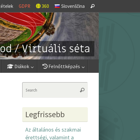
Search
tételek
GDPR
360
Slovenščina
Search
for:
Diákok
Felnőttképzés
Search
Search
for:
Legfrissebb
Az általános és szakmai
érettségi, valamint a