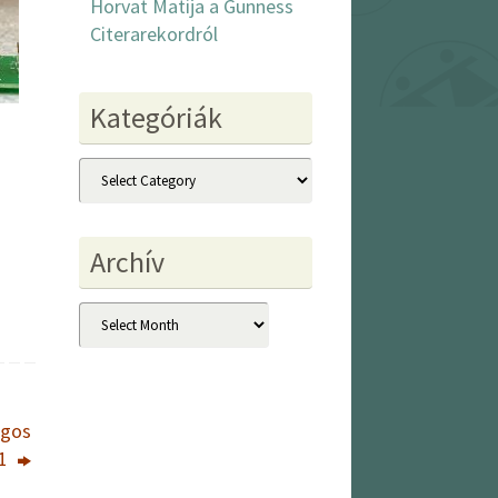
Horvat Matija a Gunness
Citerarekordról
Kategóriák
Kategóriák
Archív
Archív
ágos
21