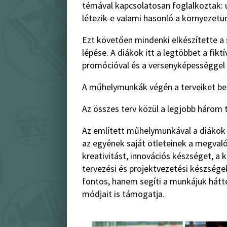
témával kapcsolatosan foglalkoztak: u
létezik-e valami hasonló a környezet
Ezt követően mindenki elkészítette a s
lépése. A diákok itt a legtöbbet a fikt
promócióval és a versenyképességgel 
A műhelymunkák végén a terveiket bem
Az összes terv közül a legjobb három t
Az említett műhelymunkával a diákok 
az egyének saját ötleteinek a megvaló
kreativitást, innovációs készséget, a 
tervezési és projektvezetési készsége
fontos, hanem segíti a munkájuk hátt
módjait is támogatja.