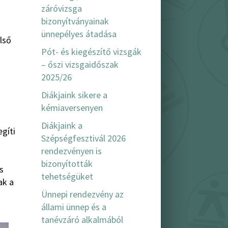
záróvizsga
bizonyítványainak
ünnepélyes átadása
lső
Pót- és kiegészítő vizsgák
– őszi vizsgaidőszak
2025/26
Diákjaink sikere a
kémiaversenyen
Diákjaink a
gíti
Szépségfesztivál 2026
rendezvényen is
s
bizonyították
s
tehetségüket
ak a
Ünnepi rendezvény az
állami ünnep és a
tanévzáró alkalmából