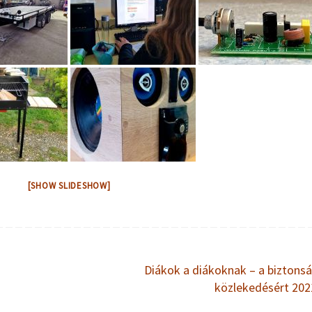
[SHOW SLIDESHOW]
Diákok a diákoknak – a biztons
közlekedésért 20