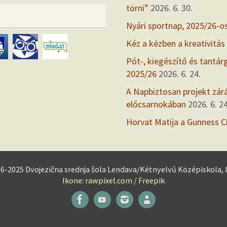
törni”
2026. 6. 30.
Nyári sportnap, 2025/26-o
Kéz a kézben a kreativitás
Pót-, kiegészítő és tantár
2025/26
2026. 6. 24.
A Napbiztosan projekt zárás
előcsarnokában
2026. 6. 24
Horvat Matija a Gunness C
16-2025 Dvojezična srednja šola Lendava/Kétnyelvű Középiskola,
Ikone: rawpixel.com / Freepik