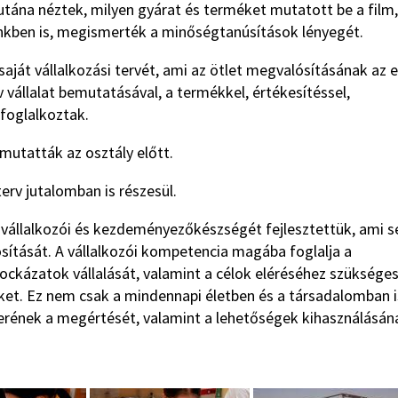
tána néztek, milyen gyárat és terméket mutatott be a film,
ünkben is, megismerték a minőségtanúsítások lényegét.
aját vállalkozási tervét, ami az ötlet megvalósításának az e
ív vállalat bemutatásával, a termékkel, értékesítéssel,
foglalkoztak.
utatták az osztály előtt.
erv jutalomban is részesül.
vállalkozói és kezdeményezőkészségét fejlesztettük, ami se
sítását. A vállalkozói kompetencia magába foglalja a
kockázatok vállalását, valamint a célok eléréséhez szüksége
ket. Ez nem csak a mindennapi életben és a társadalomban i
erének a megértését, valamint a lehetőségek kihasználásán