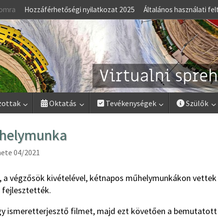
lomra
Hozzáférhetőségi nyilatkozat 2025
Általános használati fel
zottak
Oktatás
Tevékenységek
Szülők
műhelymunka
ete 04/2021
k, a végzősök kivételével, kétnapos műhelymunkákon vettek
 fejlesztették.
 ismeretterjesztő filmet, majd ezt követően a bemutatott