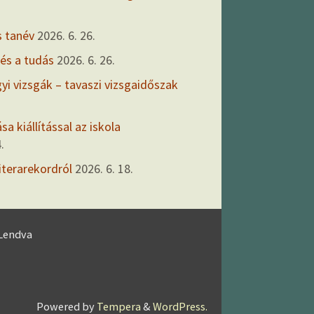
s tanév
2026. 6. 26.
 és a tudás
2026. 6. 26.
gyi vizsgák – tavaszi vizsgaidőszak
a kiállítással az iskola
.
iterarekordról
2026. 6. 18.
 Lendva
Powered by
Tempera
&
WordPress.