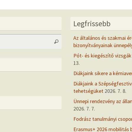
Legfrissebb
Search
Az általános és szakmai ér
Search
for:
bizonyítványainak ünnepél
Pót- és kiegészítő vizsgák
13.
Diákjaink sikere a kémiav
Diákjaink a Szépségfesztiv
tehetségüket
2026. 7. 8.
Ünnepi rendezvény az álla
2026. 7. 7.
Fodrász tanulmányi csopo
Erasmus+ 2026 mobilitás