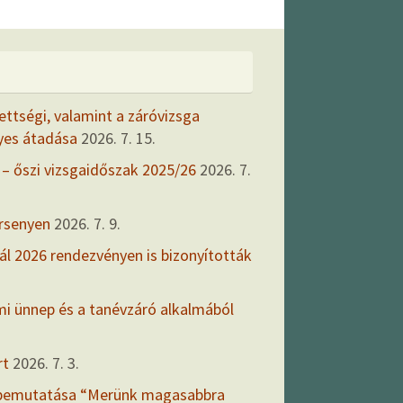
ettségi, valamint a záróvizsga
yes átadása
2026. 7. 15.
 – őszi vizsgaidőszak 2025/26
2026. 7.
ersenyen
2026. 7. 9.
ál 2026 rendezvényen is bizonyították
mi ünnep és a tanévzáró alkalmából
rt
2026. 7. 3.
 bemutatása “Merünk magasabbra