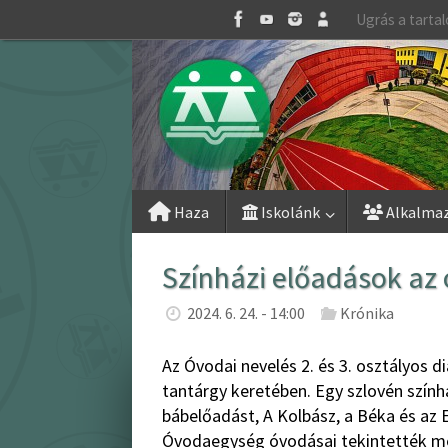
Skip
Ugrás a tarta
to
content
Skip
Haza
Iskolánk
Alkalma
to
content
Színházi előadások a
2024. 6. 24. - 14:00
Krónika
Az Óvodai nevelés 2. és 3. osztályos di
tantárgy keretében. Egy szlovén szính
bábelőadást, A Kolbász, a Béka és az 
Óvodaegység óvodásai tekintették meg