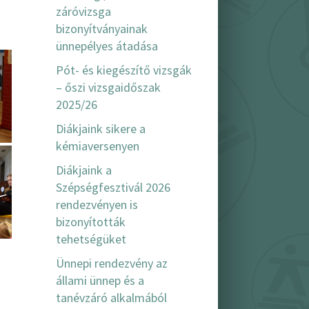
záróvizsga
bizonyítványainak
ünnepélyes átadása
Pót- és kiegészítő vizsgák
– őszi vizsgaidőszak
2025/26
Diákjaink sikere a
kémiaversenyen
Diákjaink a
Szépségfesztivál 2026
rendezvényen is
bizonyították
tehetségüket
Ünnepi rendezvény az
állami ünnep és a
tanévzáró alkalmából