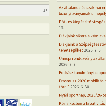
Search
Az általános és szakmai ér
Search
for:
bizonyítványainak ünnepél
Pót- és kiegészítő vizsgák
13.
Diákjaink sikere a kémiav
Diákjaink a Szépségfesztiv
tehetségüket
2026. 7. 8.
Ünnepi rendezvény az álla
2026. 7. 7.
Fodrász tanulmányi csopo
Erasmus+ 2026 mobilitás
törni”
2026. 6. 30.
Nyári sportnap, 2025/26-o
Kéz a kézben a kreativitás