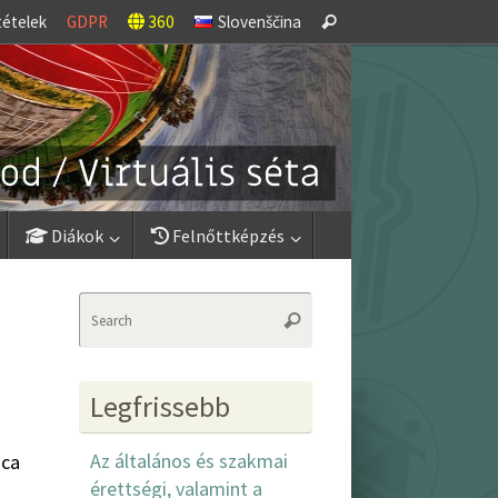
Search
tételek
GDPR
360
Slovenščina
Search
for:
Diákok
Felnőttképzés
Search
Search
for:
Legfrissebb
Az általános és szakmai
ica
érettségi, valamint a