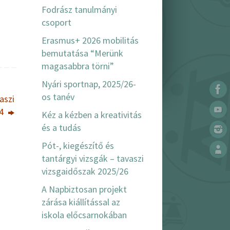
Fodrász tanulmányi
csoport
Erasmus+ 2026 mobilitás
bemutatása “Merünk
magasabbra törni”
Nyári sportnap, 2025/26-
os tanév
aszi
24
Kéz a kézben a kreativitás
és a tudás
Pót-, kiegészítő és
tantárgyi vizsgák – tavaszi
vizsgaidőszak 2025/26
A Napbiztosan projekt
zárása kiállítással az
iskola előcsarnokában