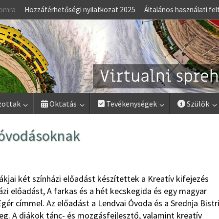
lomra
Hozzáférhetőségi nyilatkozat 2025
Általános használati fel
zottak
Oktatás
Tevékenységek
Szülők
z óvodásoknak
ákjai két színházi előadást készítettek a Kreatív kifejezés
ázi előadást, A farkas és a hét kecskegida és egy magyar
Egér címmel. Az előadást a Lendvai Óvoda és a Srednja Bistr
. A diákok tánc- és mozgásfejlesztő, valamint kreatív