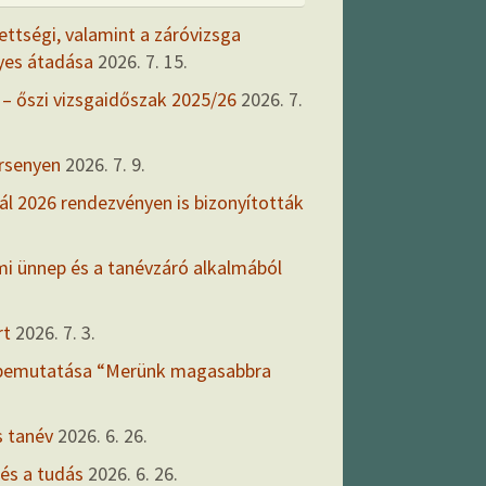
ettségi, valamint a záróvizsga
yes átadása
2026. 7. 15.
 – őszi vizsgaidőszak 2025/26
2026. 7.
ersenyen
2026. 7. 9.
ál 2026 rendezvényen is bizonyították
mi ünnep és a tanévzáró alkalmából
rt
2026. 7. 3.
 bemutatása “Merünk magasabbra
s tanév
2026. 6. 26.
 és a tudás
2026. 6. 26.