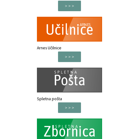
> > >
Arnes Učilnice
> > >
Spletna pošta
> > >