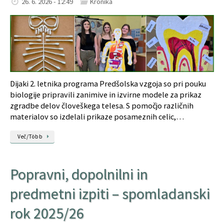
26. 6. 2026 - 12:49
Kronika
Dijaki 2. letnika programa Predšolska vzgoja so pri pouku
biologije pripravili zanimive in izvirne modele za prikaz
zgradbe delov človeškega telesa. S pomočjo različnih
materialov so izdelali prikaze posameznih celic,…
Več/Több
Popravni, dopolnilni in
predmetni izpiti – spomladanski
rok 2025/26