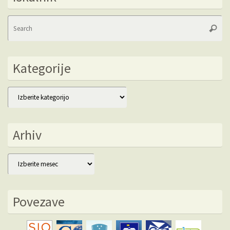
Se
Searc
fo
Kategorije
Kategorije
Arhiv
Arhiv
Povezave