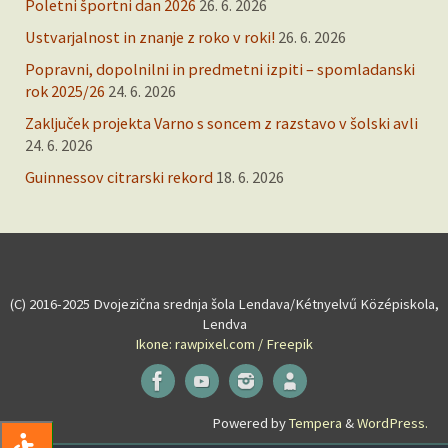
Poletni športni dan 2026
26. 6. 2026
Ustvarjalnost in znanje z roko v roki!
26. 6. 2026
Popravni, dopolnilni in predmetni izpiti – spomladanski
rok 2025/26
24. 6. 2026
Zaključek projekta Varno s soncem z razstavo v šolski avli
24. 6. 2026
Guinnessov citrarski rekord
18. 6. 2026
(C) 2016-2025 Dvojezična srednja šola Lendava/Kétnyelvű Középiskola,
Lendva
Ikone: rawpixel.com / Freepik
Powered by
Tempera
&
WordPress.