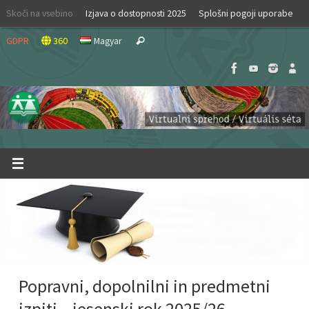
Skip
Skoči na vsebino
Izjava o dostopnosti 2025
Splošni pogoji uporabe
to
Search
content
GDPR
360
Magyar
Search
for:
Popravni, dopolnilni in predmetni
izpiti – jesenski rok 2025/26