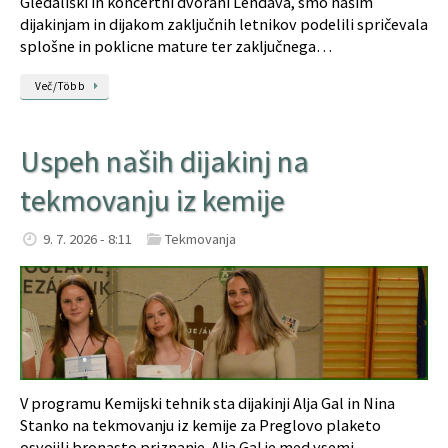
Gledališki in koncertni dvorani Lendava, smo našim
dijakinjam in dijakom zaključnih letnikov podelili spričevala
splošne in poklicne mature ter zaključnega…
Več/Több
Uspeh naših dijakinj na
tekmovanju iz kemije
9. 7. 2026 - 8:11
Tekmovanja
V programu Kemijski tehnik sta dijakinji Alja Gal in Nina
Stanko na tekmovanju iz kemije za Preglovo plaketo
osvojili bronasto priznanje. Alja Gal je med vsemi