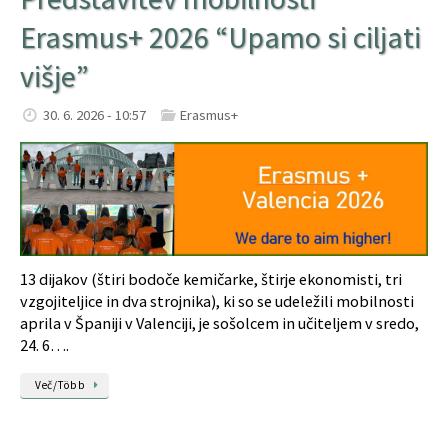
Erasmus+ 2026 “Upamo si ciljati
višje”
30. 6. 2026 - 10:57
Erasmus+
13 dijakov (štiri bodoče kemičarke, štirje ekonomisti, tri
vzgojiteljice in dva strojnika), ki so se udeležili mobilnosti
aprila v Španiji v Valenciji, je sošolcem in učiteljem v sredo,
24. 6….
Več/Több