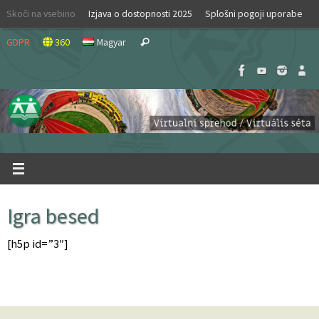
Skip
Skoči na vsebino
Izjava o dostopnosti 2025
Splošni pogoji uporabe
to
Search
content
GDPR
360
Magyar
Search
for:
Igra besed
[h5p id=”3″]