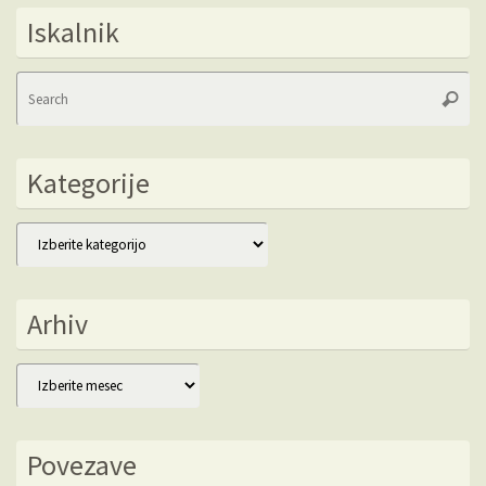
Iskalnik
Se
Searc
fo
Kategorije
Kategorije
Arhiv
Arhiv
Povezave