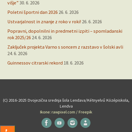
višje”
30. 6. 2026
Poletni športni dan 2026
26. 6. 2026
Ustvarjalnost in znanje z roko v roki!
26. 6. 2026
Popravni, dopolnilni in predmetni izpiti – spomladanski
rok 2025/26
24. 6. 2026
Zaključek projekta Varno s soncem z razstavo v šolski avli
24. 6. 2026
Guinnessov citrarski rekord
18. 6. 2026
(C) 2016-2025 Dvojezična srednja šola Lendava/Kétnyelvű Középiskola,
Lendva
Ikone: rawpixel.com / Freepik