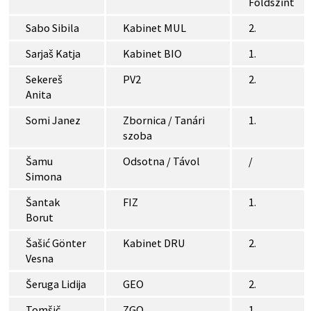
Földszint
Sabo Sibila
Kabinet MUL
2.
Sarjaš Katja
Kabinet BIO
1.
Sekereš
PV2
2.
Anita
Somi Janez
Zbornica / Tanári
1.
szoba
Šamu
Odsotna / Távol
/
Simona
Šantak
FIZ
1.
Borut
Šašić Gönter
Kabinet DRU
2.
Vesna
Šeruga Lidija
GEO
2.
Tomšič
ZGO
1.