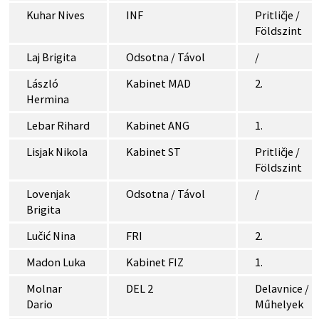
Kuhar Nives
INF
Pritličje /
Földszint
Laj Brigita
Odsotna / Távol
/
László
Kabinet MAD
2.
Hermina
Lebar Rihard
Kabinet ANG
1.
Lisjak Nikola
Kabinet ST
Pritličje /
Földszint
Lovenjak
Odsotna / Távol
/
Brigita
Lučić Nina
FRI
2.
Madon Luka
Kabinet FIZ
1.
Molnar
DEL 2
Delavnice /
Dario
Műhelyek