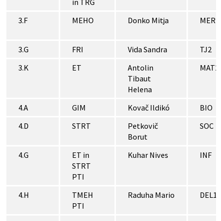
in TRG
3.F
MEHO
Donko Mitja
MER
3.G
FRI
Vida Sandra
TJ2
3.K
ET
Antolin
MAT2
Tibaut
Helena
4.A
GIM
Kovač Ildikó
BIO
4.D
STRT
Petkovič
SOC
Borut
4.G
ET in
Kuhar Nives
INF
STRT
PTI
4.H
TMEH
Raduha Mario
DEL1
PTI