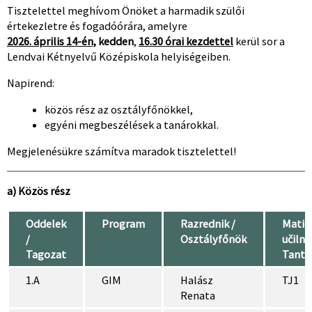
Tisztelettel meghívom Önöket a harmadik szülői
értekezletre és fogadóórára, amelyre
2026. április 14-én,
kedden
,
16.30 órai kezdettel
kerül sor a
Lendvai Kétnyelvű Középiskola helyiségeiben.
Napirend:
közös rész az osztályfőnökkel,
egyéni megbeszélések a tanárokkal.
Megjelenésükre számítva maradok tisztelettel!
a) Közös rész
Oddelek
Program
Razrednik /
Matič
/
Osztályfőnök
učilnic
Tagozat
Tant
1.A
GIM
Halász
TJ1
Renata