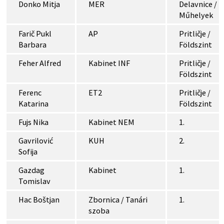
Donko Mitja
MER
Delavnice /
Műhelyek
Farič Pukl
AP
Pritličje /
Barbara
Földszint
Feher Alfred
Kabinet INF
Pritličje /
Földszint
Ferenc
ET2
Pritličje /
Katarina
Földszint
Fujs Nika
Kabinet NEM
1.
Gavrilović
KUH
2.
Sofija
Gazdag
Kabinet
1.
Tomislav
Hac Boštjan
Zbornica / Tanári
1.
szoba