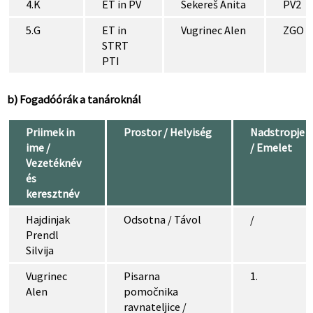
4.K
ET in PV
Sekereš Anita
PV2
5.G
ET in
Vugrinec Alen
ZGO
STRT
PTI
b) Fogadóórák a tanároknál
Priimek in
Prostor / Helyiség
Nadstropje
ime /
/ Emelet
Vezetéknév
és
keresztnév
Hajdinjak
Odsotna / Távol
/
Prendl
Silvija
Vugrinec
Pisarna
1.
Alen
pomočnika
ravnateljice /