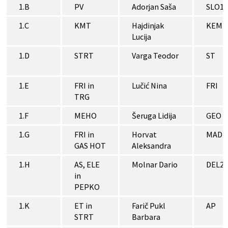
1.B
PV
Adorjan Saša
SLO1
1.C
KMT
Hajdinjak
KEM2
Lucija
1.D
STRT
Varga Teodor
ST
1.E
FRI in
Lučić Nina
FRI
TRG
1.F
MEHO
Šeruga Lidija
GEO
1.G
FRI in
Horvat
MAD2
GAS HOT
Aleksandra
1.H
AS, ELE
Molnar Dario
DEL2
in
PEPKO
1.K
ET in
Farič Pukl
AP
STRT
Barbara