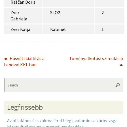
Raščan Doris
Zver
SLO2
2.
Gabriela
Zver Katja
Kabinet
1.
Húsvéti kiállítás a
Törvényalkotási szimuláció
Lendvai KKI-ban
Se
Searc
fo
Legfrissebb
Az általános és szakmai érettségi, valamint a záróvizsga
bizonyítványainak ünnepélyes átadása