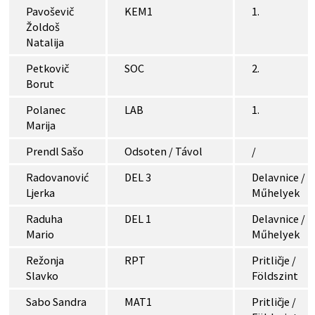
Pavoševič
KEM1
1.
Žoldoš
Natalija
Petkovič
SOC
2.
Borut
Polanec
LAB
1.
Marija
Prendl Sašo
Odsoten / Távol
/
Radovanović
DEL 3
Delavnice /
Ljerka
Műhelyek
Raduha
DEL 1
Delavnice /
Mario
Műhelyek
Režonja
RPT
Pritličje /
Slavko
Földszint
Sabo Sandra
MAT1
Pritličje /