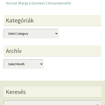
Horvat Matija a Gunness Citerarekordról
Kategóriák
Kategóriák
Archív
Archív
Keresés
Se