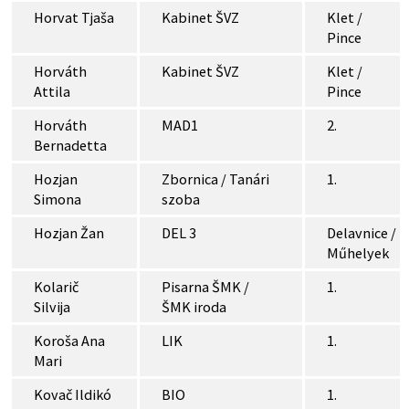
Horvat Tjaša
Kabinet ŠVZ
Klet /
Pince
Horváth
Kabinet ŠVZ
Klet /
Attila
Pince
Horváth
MAD1
2.
Bernadetta
Hozjan
Zbornica / Tanári
1.
Simona
szoba
Hozjan Žan
DEL 3
Delavnice /
Műhelyek
Kolarič
Pisarna ŠMK /
1.
Silvija
ŠMK iroda
Koroša Ana
LIK
1.
Mari
Kovač Ildikó
BIO
1.