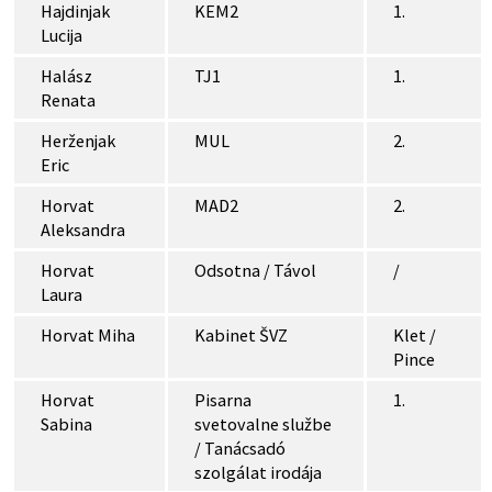
Hajdinjak
KEM2
1.
Lucija
Halász
TJ1
1.
Renata
Herženjak
MUL
2.
Eric
Horvat
MAD2
2.
Aleksandra
Horvat
Odsotna / Távol
/
Laura
Horvat Miha
Kabinet ŠVZ
Klet /
Pince
Horvat
Pisarna
1.
Sabina
svetovalne službe
/ Tanácsadó
szolgálat irodája