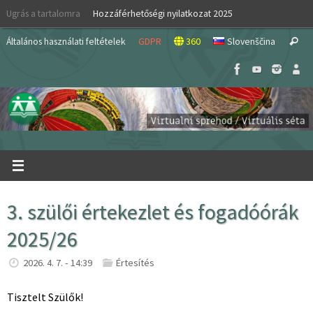
Skip
Ugrás a tartalomra
Hozzáférhetőségi nyilatkozat 2025
to
S
content
Általános használati feltételek
GDPR
360
Slovenščina
Search
fo
3. szülői értekezlet és fogadóórák
2025/26
2026. 4. 7. - 14:39
Értesítés
Tisztelt Szülők!