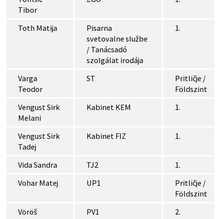
Tibor
Toth Matija
Pisarna
1.
svetovalne službe
/ Tanácsadó
szolgálat irodája
Varga
ST
Pritličje /
Teodor
Földszint
Vengust Sirk
Kabinet KEM
1.
Melani
Vengust Sirk
Kabinet FIZ
1.
Tadej
Vida Sandra
TJ2
1.
Vohar Matej
UP1
Pritličje /
Földszint
Vöröš
PV1
2.