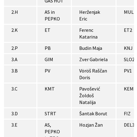
GAS HOT
2.H
AS in
Herženjak
MUL
PEPKO
Eric
2.K
ET
Ferenc
ET2
Katarina
2.P
PB
Budin Maja
KNJ
3.A
GIM
Zver Gabriela
SLO2
3.B
PV
Vöröš Raščan
PV1
Doris
3.C
KMT
Pavošević
KEM1
Žoldoš
Natalija
3.D
STRT
Šantak Borut
FIZ
3.E
AS,
Hozjan Žan
DEL3
PEPKO