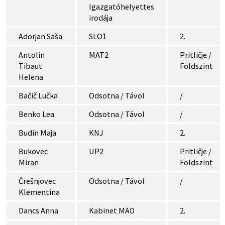
Igazgatóhelyettes
irodája
Adorjan Saša
SLO1
2.
Antolin
MAT2
Pritličje /
Tibaut
Földszint
Helena
Bačič Lučka
Odsotna / Távol
/
Benko Lea
Odsotna / Távol
/
Budin Maja
KNJ
2.
Bukovec
UP2
Pritličje /
Miran
Földszint
Črešnjovec
Odsotna / Távol
/
Klementina
Dancs Anna
Kabinet MAD
2.