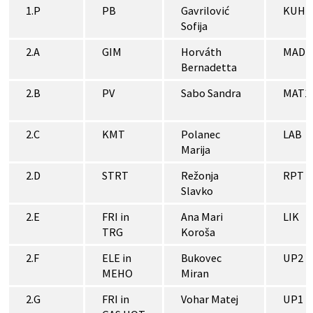
1.P
PB
Gavrilović
KUH
Sofija
2.A
GIM
Horváth
MAD1
Bernadetta
2.B
PV
Sabo Sandra
MAT1
2.C
KMT
Polanec
LAB
Marija
2.D
STRT
Režonja
RPT
Slavko
2.E
FRI in
Ana Mari
LIK
TRG
Koroša
2.F
ELE in
Bukovec
UP2
MEHO
Miran
2.G
FRI in
Vohar Matej
UP1