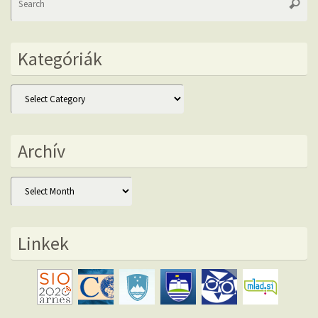
Searc
fo
Kategóriák
Kategóriák
Archív
Archív
Linkek