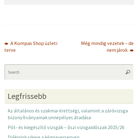
A Kompas Shop üzleti
Még mindig vezetek – de
terve
nem járok
Se
Searc
fo
Legfrissebb
Az általános és szakmai érettségi, valamint a záróvizsga
bizonyítványainak ünnepélyes átadása
Pót- és kiegészítő vizsgák – őszi vizsgaidőszak 2025/26
Diákjaink sikere a kémiaversenyen