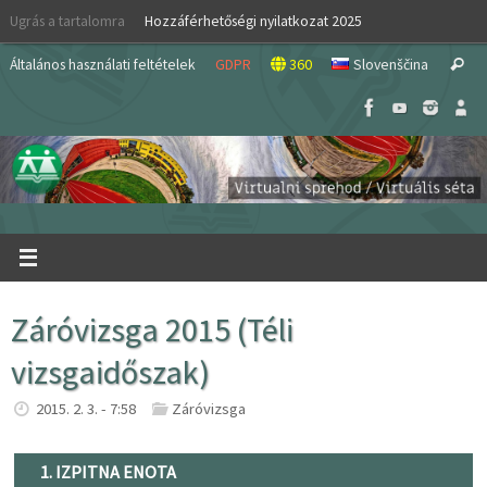
Skip
Ugrás a tartalomra
Hozzáférhetőségi nyilatkozat 2025
to
S
content
Általános használati feltételek
GDPR
360
Slovenščina
Search
fo
Záróvizsga 2015 (Téli
vizsgaidőszak)
2015. 2. 3. - 7:58
Záróvizsga
1. IZPITNA ENOTA