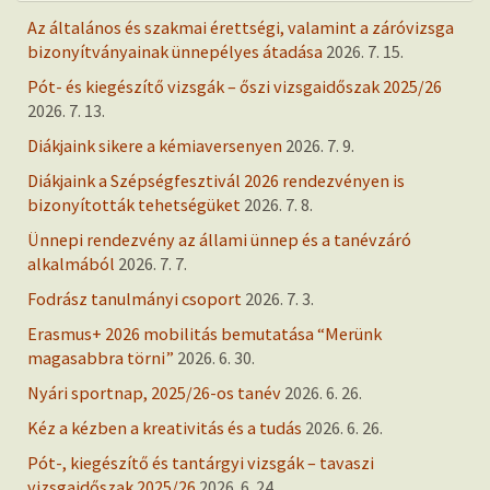
Az általános és szakmai érettségi, valamint a záróvizsga
bizonyítványainak ünnepélyes átadása
2026. 7. 15.
Pót- és kiegészítő vizsgák – őszi vizsgaidőszak 2025/26
2026. 7. 13.
Diákjaink sikere a kémiaversenyen
2026. 7. 9.
Diákjaink a Szépségfesztivál 2026 rendezvényen is
bizonyították tehetségüket
2026. 7. 8.
Ünnepi rendezvény az állami ünnep és a tanévzáró
alkalmából
2026. 7. 7.
Fodrász tanulmányi csoport
2026. 7. 3.
Erasmus+ 2026 mobilitás bemutatása “Merünk
magasabbra törni”
2026. 6. 30.
Nyári sportnap, 2025/26-os tanév
2026. 6. 26.
Kéz a kézben a kreativitás és a tudás
2026. 6. 26.
Pót-, kiegészítő és tantárgyi vizsgák – tavaszi
vizsgaidőszak 2025/26
2026. 6. 24.