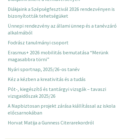
Diákjaink a Szépségfesztivál 2026 rendezvényen is
bizonyították tehetségüket
Ünnepi rendezvény az állami ünnep és a tanévzáró
alkalmából
Fodrász tanulmányi csoport
Erasmus+ 2026 mobilitás bemutatása “Merünk
magasabbra törni”
Nyári sportnap, 2025/26-os tanév
Kéz a kézben a kreativitás és a tudás
Pót-, kiegészítő és tantárgyi vizsgák – tavaszi
vizsgaidőszak 2025/26
A Napbiztosan projekt zárása kiállítással az iskola
előcsarnokában
Horvat Matija a Gunness Citerarekordról