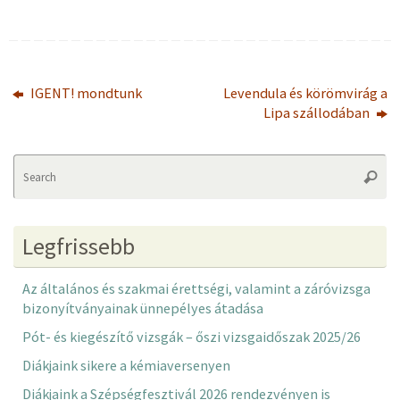
IGENT! mondtunk
Levendula és körömvirág a
Lipa szállodában
Se
Searc
fo
Legfrissebb
Az általános és szakmai érettségi, valamint a záróvizsga
bizonyítványainak ünnepélyes átadása
Pót- és kiegészítő vizsgák – őszi vizsgaidőszak 2025/26
Diákjaink sikere a kémiaversenyen
Diákjaink a Szépségfesztivál 2026 rendezvényen is