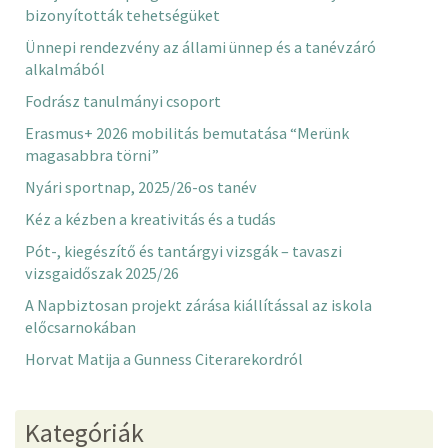
bizonyították tehetségüket
Ünnepi rendezvény az állami ünnep és a tanévzáró
alkalmából
Fodrász tanulmányi csoport
Erasmus+ 2026 mobilitás bemutatása “Merünk
magasabbra törni”
Nyári sportnap, 2025/26-os tanév
Kéz a kézben a kreativitás és a tudás
Pót-, kiegészítő és tantárgyi vizsgák – tavaszi
vizsgaidőszak 2025/26
A Napbiztosan projekt zárása kiállítással az iskola
előcsarnokában
Horvat Matija a Gunness Citerarekordról
Kategóriák