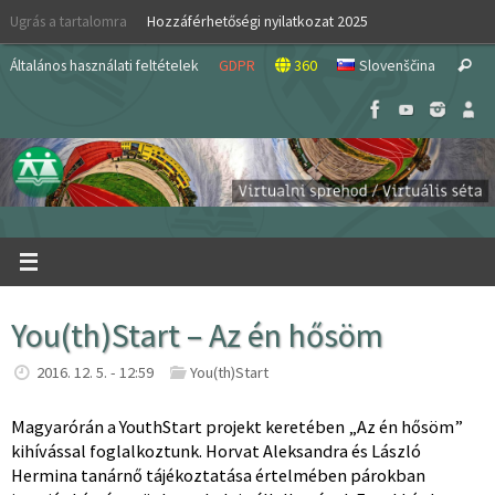
Skip
Ugrás a tartalomra
Hozzáférhetőségi nyilatkozat 2025
to
S
content
Általános használati feltételek
GDPR
360
Slovenščina
Search
fo
You(th)Start – Az én hősöm
2016. 12. 5. - 12:59
You(th)Start
Magyarórán a YouthStart projekt keretében „Az én hősöm”
kihívással foglalkoztunk. Horvat Aleksandra és László
Hermina tanárnő tájékoztatása értelmében párokban