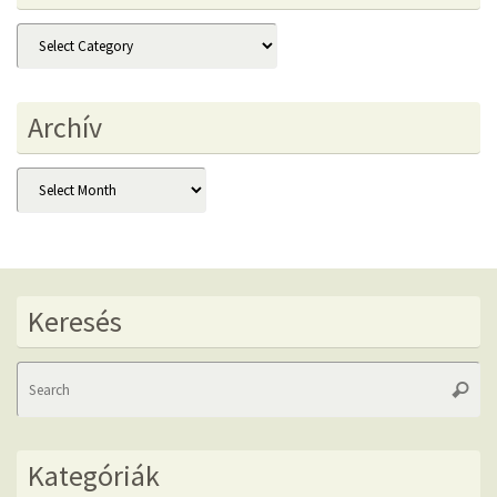
Kategóriák
Archív
Archív
Keresés
Se
Searc
fo
Kategóriák