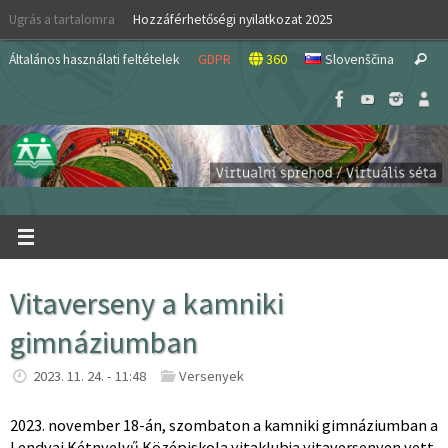
Skip
Ugrás a tartalomra
Hozzáférhetőségi nyilatkozat 2025
to
S
content
Általános használati feltételek
GDPR
360
Slovenščina
Search
fo
Vitaverseny a kamniki
gimnáziumban
2023. 11. 24. - 11:48
Versenyek
2023. november 18-án, szombaton a kamniki gimnáziumban a
Lendvai Kétnyelvű Középiskola vitaklubja vitaversenyen vett