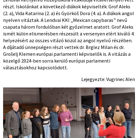
részt. Iskolánkat a következő diákok képviselték: Grof Aleks
(2. a), Vida Katarina (2. a) és Györköš Dora (4. a). A diákok angol
nyelven vitáztak. A Lendvai KKI „Mexican capybaras” nevű
csapata három fordulóban két győzelmet aratott. Grof Aleks
ismét külön elismerésben részesült a versenyen elért kiváló 4.
helyezésért az összes vitázó közül az angol nyelvű részében.
A díjátadó ünnepségen részt vettek dr. Brglez Milan és dr.
Grošelj Klemen európai parlamenti képviselők is. A vitázás a
közelgő 2024-ben sorra kerülő európai parlamenti
választásokhoz kapcsolódott.
Lejegyezte: Vugrinec Alen