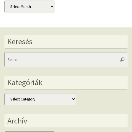
Archív
Keresés
Se
Searc
fo
Kategóriák
Kategóriák
Archív