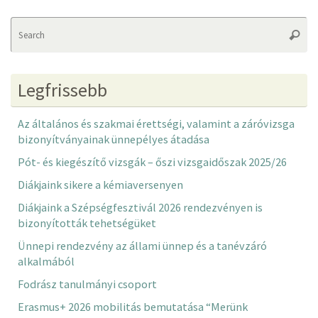
Se
Searc
fo
Legfrissebb
Az általános és szakmai érettségi, valamint a záróvizsga
bizonyítványainak ünnepélyes átadása
Pót- és kiegészítő vizsgák – őszi vizsgaidőszak 2025/26
Diákjaink sikere a kémiaversenyen
Diákjaink a Szépségfesztivál 2026 rendezvényen is
bizonyították tehetségüket
Ünnepi rendezvény az állami ünnep és a tanévzáró
alkalmából
Fodrász tanulmányi csoport
Erasmus+ 2026 mobilitás bemutatása “Merünk