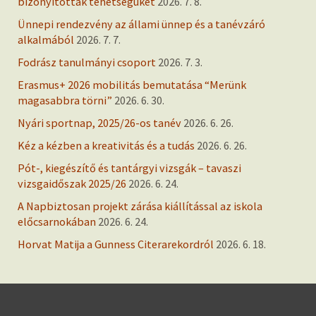
bizonyították tehetségüket
2026. 7. 8.
Ünnepi rendezvény az állami ünnep és a tanévzáró
alkalmából
2026. 7. 7.
Fodrász tanulmányi csoport
2026. 7. 3.
Erasmus+ 2026 mobilitás bemutatása “Merünk
magasabbra törni”
2026. 6. 30.
Nyári sportnap, 2025/26-os tanév
2026. 6. 26.
Kéz a kézben a kreativitás és a tudás
2026. 6. 26.
Pót-, kiegészítő és tantárgyi vizsgák – tavaszi
vizsgaidőszak 2025/26
2026. 6. 24.
A Napbiztosan projekt zárása kiállítással az iskola
előcsarnokában
2026. 6. 24.
Horvat Matija a Gunness Citerarekordról
2026. 6. 18.