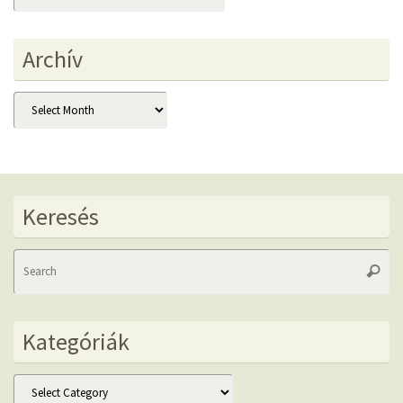
Archív
Archív
Keresés
Se
Searc
fo
Kategóriák
Kategóriák