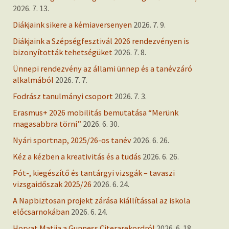
2026. 7. 13.
Diákjaink sikere a kémiaversenyen
2026. 7. 9.
Diákjaink a Szépségfesztivál 2026 rendezvényen is
bizonyították tehetségüket
2026. 7. 8.
Ünnepi rendezvény az állami ünnep és a tanévzáró
alkalmából
2026. 7. 7.
Fodrász tanulmányi csoport
2026. 7. 3.
Erasmus+ 2026 mobilitás bemutatása “Merünk
magasabbra törni”
2026. 6. 30.
Nyári sportnap, 2025/26-os tanév
2026. 6. 26.
Kéz a kézben a kreativitás és a tudás
2026. 6. 26.
Pót-, kiegészítő és tantárgyi vizsgák – tavaszi
vizsgaidőszak 2025/26
2026. 6. 24.
A Napbiztosan projekt zárása kiállítással az iskola
előcsarnokában
2026. 6. 24.
Horvat Matija a Gunness Citerarekordról
2026. 6. 18.