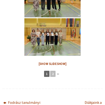
[SHOW SLIDESHOW]
1
2
►
Fodrász tanulmányi
Diákjaink a