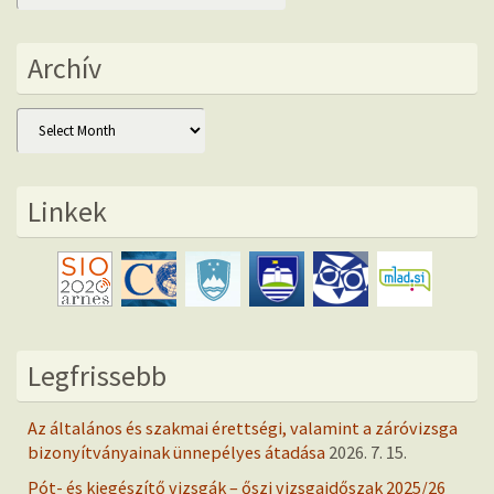
Archív
Archív
Linkek
Legfrissebb
Az általános és szakmai érettségi, valamint a záróvizsga
bizonyítványainak ünnepélyes átadása
2026. 7. 15.
Pót- és kiegészítő vizsgák – őszi vizsgaidőszak 2025/26