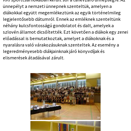
ünnepélyt a nemzeti ünnepnek szenteltük, amelyen a
diákokkal együtt megemlékeztünk az egyik történelmileg
legjelentősebb dátumról. Ennek az emléknek szenteltünk
néhány kulcsfontosságú gondolatot és dalt, amelyek a
szlovén államot dicsőítették. Ezt követően a diákok egy zenei
előadással is bemutatkoztak, amelyet a diákoknak és a
nyaralásra való várakozásuknak szenteltek. Az esemény a
legeredményesebb diákjainknak járó könyvdíjak és
elismerések átadásával zárult.