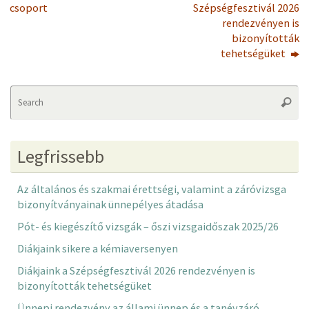
csoport
Szépségfesztivál 2026
rendezvényen is
bizonyították
tehetségüket
Se
Searc
fo
Legfrissebb
Az általános és szakmai érettségi, valamint a záróvizsga
bizonyítványainak ünnepélyes átadása
Pót- és kiegészítő vizsgák – őszi vizsgaidőszak 2025/26
Diákjaink sikere a kémiaversenyen
Diákjaink a Szépségfesztivál 2026 rendezvényen is
bizonyították tehetségüket
Ünnepi rendezvény az állami ünnep és a tanévzáró