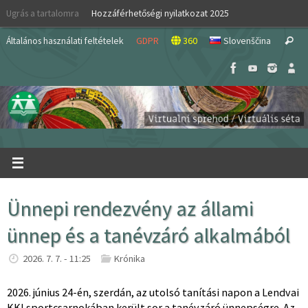
Skip
Ugrás a tartalomra
Hozzáférhetőségi nyilatkozat 2025
to
S
content
Általános használati feltételek
GDPR
360
Slovenščina
Search
fo
Ünnepi rendezvény az állami
ünnep és a tanévzáró alkalmából
2026. 7. 7. - 11:25
Krónika
2026. június 24-én, szerdán, az utolsó tanítási napon a Lendvai
KKI sportcsarnokában került sor a tanévzáró ünnepségre. Az