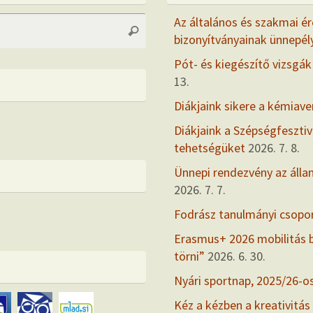
Search
Az általános és szakmai ér
Search
for:
bizonyítványainak ünnepél
Pót- és kiegészítő vizsgák
13.
Diákjaink sikere a kémiav
Diákjaink a Szépségfesztiv
tehetségüket
2026. 7. 8.
Ünnepi rendezvény az álla
2026. 7. 7.
Fodrász tanulmányi csopo
Erasmus+ 2026 mobilitás
törni”
2026. 6. 30.
Nyári sportnap, 2025/26-o
Kéz a kézben a kreativitás