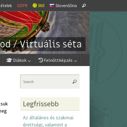
Search
tételek
GDPR
360
Slovenščina
Search
for:
Diákok
Felnőttképzés
Search
Search
for:
Legfrissebb
tsuk
 meg
Az általános és szakmai
érettségi, valamint a