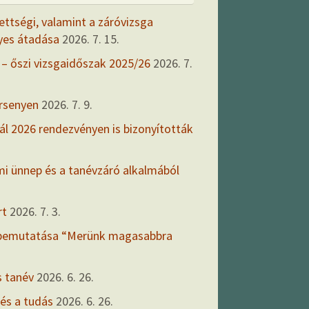
ettségi, valamint a záróvizsga
yes átadása
2026. 7. 15.
 – őszi vizsgaidőszak 2025/26
2026. 7.
ersenyen
2026. 7. 9.
ál 2026 rendezvényen is bizonyították
mi ünnep és a tanévzáró alkalmából
rt
2026. 7. 3.
 bemutatása “Merünk magasabbra
s tanév
2026. 6. 26.
 és a tudás
2026. 6. 26.