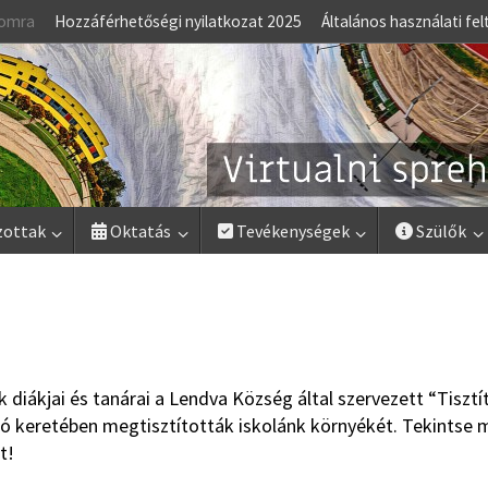
lomra
Hozzáférhetőségi nyilatkozat 2025
Általános használati fel
zottak
Oktatás
Tevékenységek
Szülők
 diákjai és tanárai a Lendva Község által szervezett “Tisztí
ió keretében megtisztították iskolánk környékét. Tekintse
t!