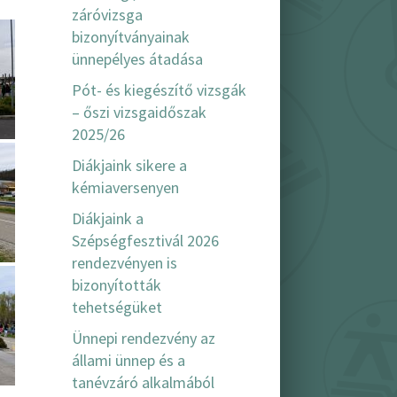
záróvizsga
bizonyítványainak
ünnepélyes átadása
Pót- és kiegészítő vizsgák
– őszi vizsgaidőszak
2025/26
Diákjaink sikere a
kémiaversenyen
Diákjaink a
Szépségfesztivál 2026
rendezvényen is
bizonyították
tehetségüket
Ünnepi rendezvény az
állami ünnep és a
tanévzáró alkalmából