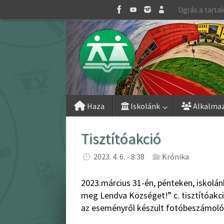
Skip
Ugrás a tarta
to
content
Skip
Haza
Iskolánk
Alkalma
to
content
Tisztítóakció
2023. 4. 6. - 8:38
Krónika
2023.március 31-én, pénteken, iskolánk
meg Lendva Községet!” c. tisztítóakc
az eseményről készült fotóbeszámoló