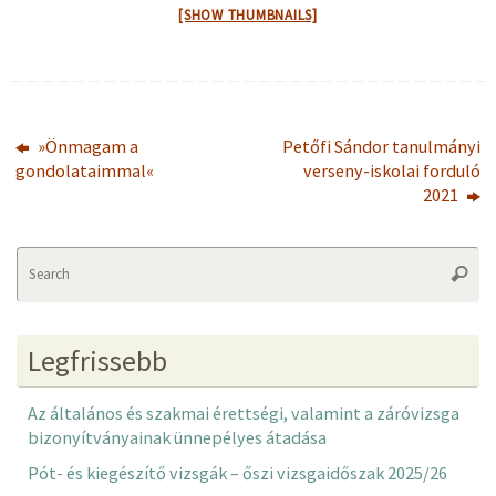
[SHOW THUMBNAILS]
»Önmagam a
Petőfi Sándor tanulmányi
gondolataimmal«
verseny-iskolai forduló
2021
Se
Searc
fo
Legfrissebb
Az általános és szakmai érettségi, valamint a záróvizsga
bizonyítványainak ünnepélyes átadása
Pót- és kiegészítő vizsgák – őszi vizsgaidőszak 2025/26