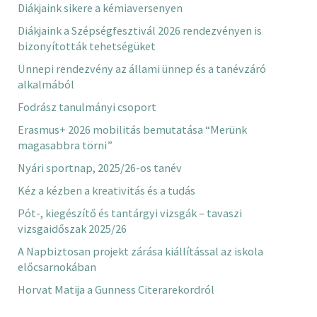
Diákjaink sikere a kémiaversenyen
Diákjaink a Szépségfesztivál 2026 rendezvényen is
bizonyították tehetségüket
Ünnepi rendezvény az állami ünnep és a tanévzáró
alkalmából
Fodrász tanulmányi csoport
Erasmus+ 2026 mobilitás bemutatása “Merünk
magasabbra törni”
Nyári sportnap, 2025/26-os tanév
Kéz a kézben a kreativitás és a tudás
Pót-, kiegészítő és tantárgyi vizsgák – tavaszi
vizsgaidőszak 2025/26
A Napbiztosan projekt zárása kiállítással az iskola
előcsarnokában
Horvat Matija a Gunness Citerarekordról