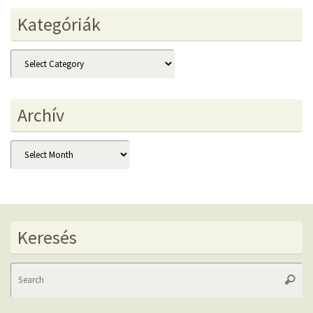
Kategóriák
Kategóriák
Archív
Archív
Keresés
Se
Searc
fo