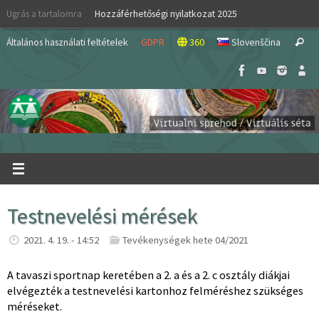
Skip
Ugrás a tartalomra
Hozzáférhetőségi nyilatkozat 2025
to
S
content
Általános használati feltételek
GDPR
360
Slovenščina
Search
fo
Testnevelési mérések
2021. 4. 19. - 14:52
Tevékenységek hete 04/2021
A tavaszi sportnap keretében a 2. a és a 2. c osztály diákjai
elvégezték a testnevelési kartonhoz felméréshez szükséges
méréseket.