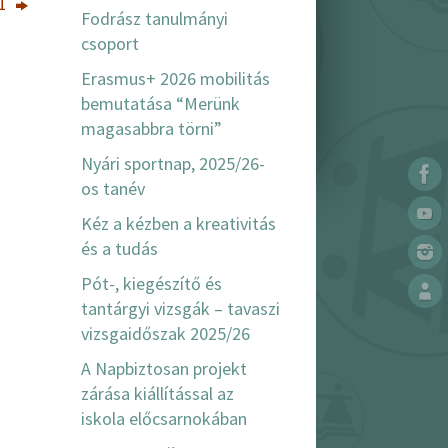
21
Fodrász tanulmányi
csoport
Erasmus+ 2026 mobilitás
bemutatása “Merünk
magasabbra törni”
Nyári sportnap, 2025/26-
os tanév
Kéz a kézben a kreativitás
és a tudás
Pót-, kiegészítő és
tantárgyi vizsgák – tavaszi
vizsgaidőszak 2025/26
A Napbiztosan projekt
zárása kiállítással az
iskola előcsarnokában