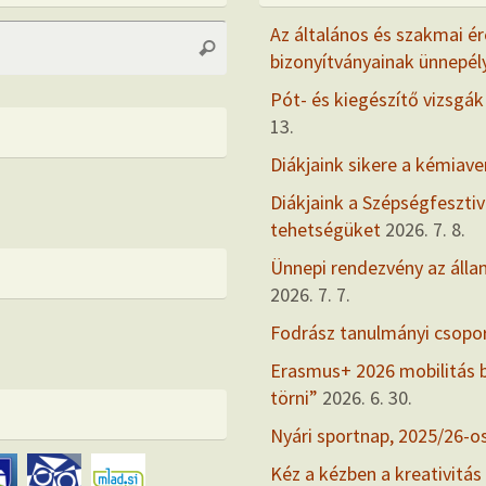
Search
Az általános és szakmai ér
Search
for:
bizonyítványainak ünnepél
Pót- és kiegészítő vizsgák
13.
Diákjaink sikere a kémiav
Diákjaink a Szépségfesztiv
tehetségüket
2026. 7. 8.
Ünnepi rendezvény az álla
2026. 7. 7.
Fodrász tanulmányi csopo
Erasmus+ 2026 mobilitás
törni”
2026. 6. 30.
Nyári sportnap, 2025/26-o
Kéz a kézben a kreativitás