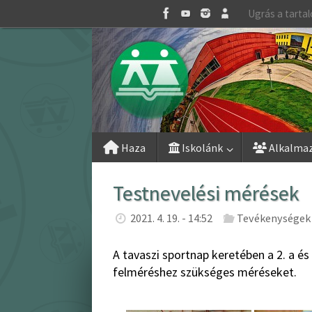
Skip
Ugrás a tarta
to
content
Skip
Haza
Iskolánk
Alkalma
to
content
Testnevelési mérések
2021. 4. 19. - 14:52
Tevékenységek 
A tavaszi sportnap keretében a 2. a és 
felméréshez szükséges méréseket.