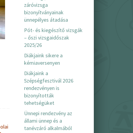
záróvizsga
bizonyítványainak
ünnepélyes átadása
Pót- és kiegészítő vizsgák
– őszi vizsgaidőszak
2025/26
Diákjaink sikere a
kémiaversenyen
Diákjaink a
Szépségfesztivál 2026
rendezvényen is
bizonyították
tehetségüket
Ünnepi rendezvény az
állami ünnep és a
olai
tanévzáró alkalmából