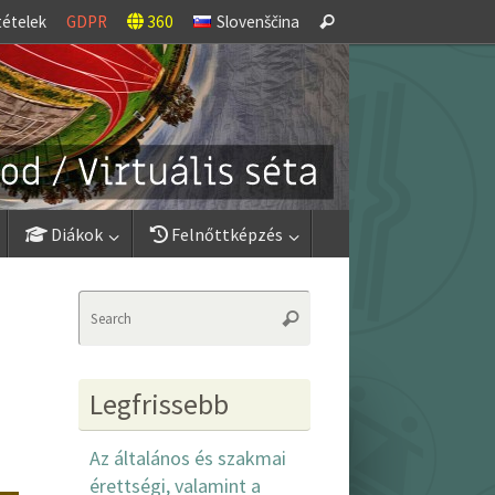
Search
tételek
GDPR
360
Slovenščina
Search
for:
Diákok
Felnőttképzés
Search
Search
for:
Legfrissebb
Az általános és szakmai
érettségi, valamint a