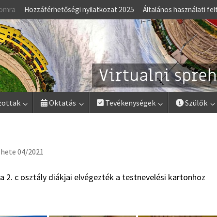
lomra
Hozzáférhetőségi nyilatkozat 2025
Általános használati fel
zottak
Oktatás
Tevékenységek
Szülők
hete 04/2021
a 2. c osztály diákjai elvégezték a testnevelési kartonhoz