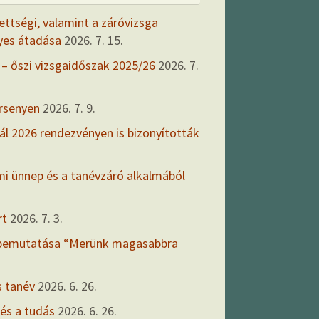
ettségi, valamint a záróvizsga
yes átadása
2026. 7. 15.
 – őszi vizsgaidőszak 2025/26
2026. 7.
ersenyen
2026. 7. 9.
ál 2026 rendezvényen is bizonyították
mi ünnep és a tanévzáró alkalmából
rt
2026. 7. 3.
 bemutatása “Merünk magasabbra
s tanév
2026. 6. 26.
 és a tudás
2026. 6. 26.